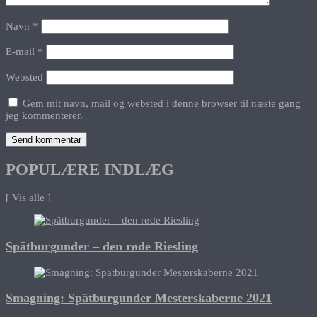
Navn
*
E-mail
*
Websted
Gem mit navn, mail og websted i denne browser til næste gang
jeg kommenterer.
POPULÆRE INDLÆG
[ Vis alle ]
Spätburgunder – den røde Riesling
Smagning: Spätburgunder Mesterskaberne 2021