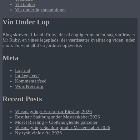
Vin tanker
Vin under lup smagninger
Vin Under Lup
Blog skrevet af Jacob Ruby, der til daglig er manden bag vinfirmaet
Mr Ruby, en vinøs legeplads, der værdsætter kvalitet og viden, uden
snob. Forvent altid en jordnær oplevelse.
Meta
Log ind
Indlægsfeed
Kommentarfeed
WordPress.org
Recent Posts
Vinsmagning: Em for tør Riesling 2026
Resultat: Spätburgunder Mesterskabet 2026
Mosel Riesling – Clottens glemte parceller
Vinsmagning: Spätburgunder Mesterskabet 2026
Ny tysk vinlov fra 2026