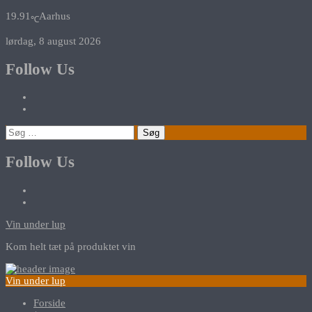
19.91
Aarhus
℃
lørdag, 8 august 2026
Follow Us
Søg
efter:
Follow Us
Vin under lup
Kom helt tæt på produktet vin
Vin under lup
Forside