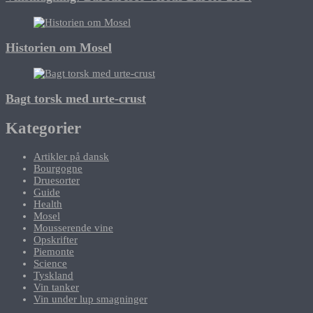
Historien om Mosel
Bagt torsk med urte-crust
Kategorier
Artikler på dansk
Bourgogne
Druesorter
Guide
Health
Mosel
Mousserende vine
Opskrifter
Piemonte
Science
Tyskland
Vin tanker
Vin under lup smagninger