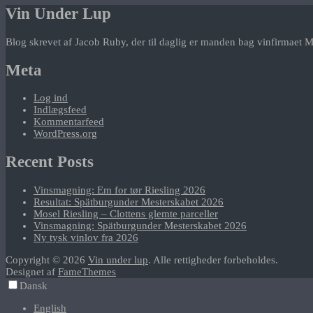
Vin Under Lup
Blog skrevet af Jacob Ruby, der til daglig er manden bag vinfirmaet M
Meta
Log ind
Indlægsfeed
Kommentarfeed
WordPress.org
Recent Posts
Vinsmagning: Em for tør Riesling 2026
Resultat: Spätburgunder Mesterskabet 2026
Mosel Riesling – Clottens glemte parceller
Vinsmagning: Spätburgunder Mesterskabet 2026
Ny tysk vinlov fra 2026
Copyright © 2026
Vin under lup
. Alle rettigheder forbeholdes.
Designet af
FameThemes
Dansk
English