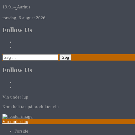
19.91
Aarhus
℃
torsdag, 6 august 2026
Follow Us
Søg
efter:
Follow Us
Vin under lup
Kom helt tæt på produktet vin
Vin under lup
Forside