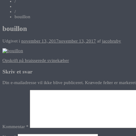
/
/
bouillon
bouillon
Udgivet i
november 13, 2017
november 13, 2017
af
jacobruby
Indlægsnavigation
Opskrift på braisserede svinekæber
Skriv et svar
Din e-mailadresse vil ikke blive publiceret.
Krævede felter er marker
Kommentar
*