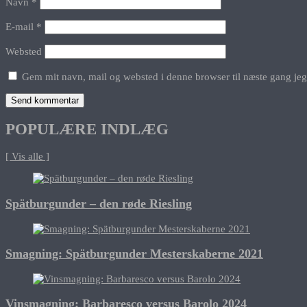
Navn
*
E-mail
*
Websted
Gem mit navn, mail og websted i denne browser til næste gang je
POPULÆRE INDLÆG
[ Vis alle ]
Spätburgunder – den røde Riesling
Smagning: Spätburgunder Mesterskaberne 2021
Vinsmagning: Barbaresco versus Barolo 2024