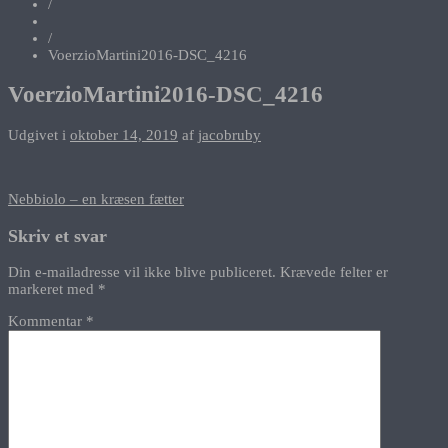
/
/
VoerzioMartini2016-DSC_4216
VoerzioMartini2016-DSC_4216
Udgivet i
oktober 14, 2019
af
jacobruby
Indlægsnavigation
Nebbiolo – en kræsen fætter
Skriv et svar
Din e-mailadresse vil ikke blive publiceret.
Krævede felter er
markeret med
*
Kommentar
*