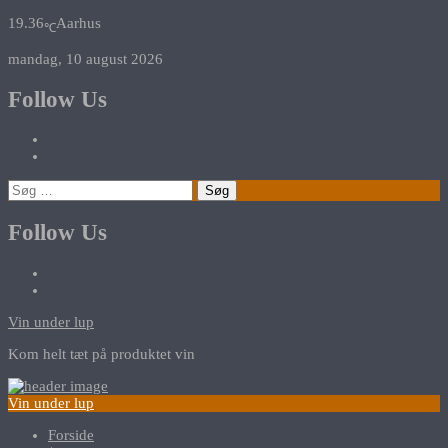
19.36
Aarhus
℃
mandag, 10 august 2026
Follow Us
Søg
efter:
Follow Us
Vin under lup
Kom helt tæt på produktet vin
Vin under lup
Forside