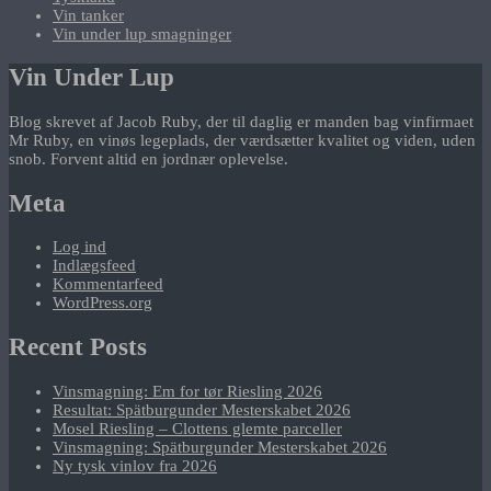
Vin tanker
Vin under lup smagninger
Vin Under Lup
Blog skrevet af Jacob Ruby, der til daglig er manden bag vinfirmaet
Mr Ruby, en vinøs legeplads, der værdsætter kvalitet og viden, uden
snob. Forvent altid en jordnær oplevelse.
Meta
Log ind
Indlægsfeed
Kommentarfeed
WordPress.org
Recent Posts
Vinsmagning: Em for tør Riesling 2026
Resultat: Spätburgunder Mesterskabet 2026
Mosel Riesling – Clottens glemte parceller
Vinsmagning: Spätburgunder Mesterskabet 2026
Ny tysk vinlov fra 2026