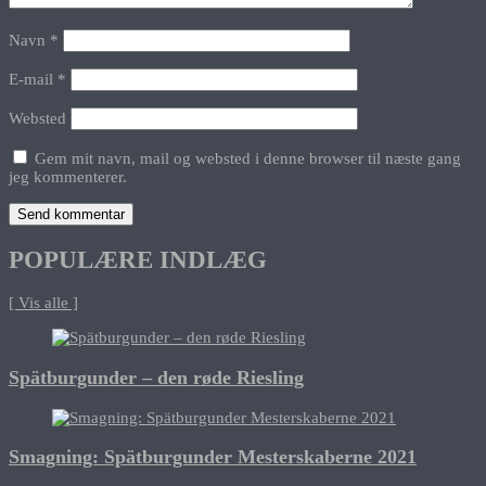
Navn
*
E-mail
*
Websted
Gem mit navn, mail og websted i denne browser til næste gang
jeg kommenterer.
POPULÆRE INDLÆG
[ Vis alle ]
Spätburgunder – den røde Riesling
Smagning: Spätburgunder Mesterskaberne 2021