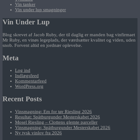
Vin tanker
Vin under lup smagninger
Vin Under Lup
Blog skrevet af Jacob Ruby, der til daglig er manden bag vinfirmaet
Mr Ruby, en vinøs legeplads, der værdsætter kvalitet og viden, uden
snob. Forvent altid en jordnær oplevelse.
Meta
Log ind
Indlægsfeed
Kommentarfeed
WordPress.org
Recent Posts
Vinsmagning: Em for tør Riesling 2026
Resultat: Spätburgunder Mesterskabet 2026
Mosel Riesling – Clottens glemte parceller
Vinsmagning: Spätburgunder Mesterskabet 2026
Ny tysk vinlov fra 2026