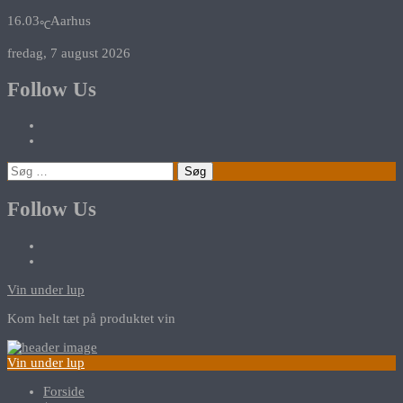
16.03
Aarhus
℃
fredag, 7 august 2026
Follow Us
Søg
efter:
Follow Us
Vin under lup
Kom helt tæt på produktet vin
Vin under lup
Forside