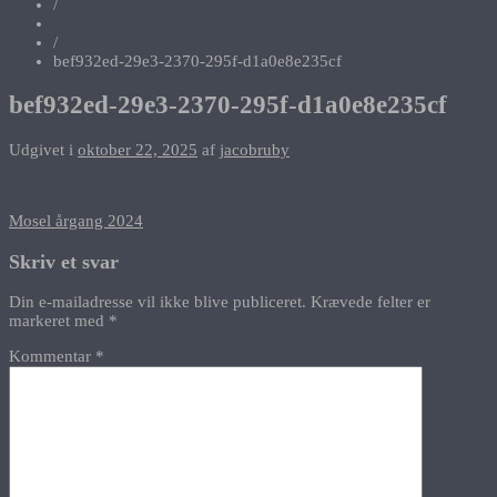
/
/
bef932ed-29e3-2370-295f-d1a0e8e235cf
bef932ed-29e3-2370-295f-d1a0e8e235cf
Udgivet i
oktober 22, 2025
af
jacobruby
Indlægsnavigation
Mosel årgang 2024
Skriv et svar
Din e-mailadresse vil ikke blive publiceret.
Krævede felter er
markeret med
*
Kommentar
*