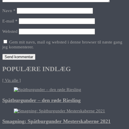
Navn
*
E-mail
*
Websted
Gem mit navn, mail og websted i denne browser til næste gang
jeg kommenterer.
POPULÆRE INDLÆG
[ Vis alle ]
Spätburgunder – den røde Riesling
Smagning: Spätburgunder Mesterskaberne 2021