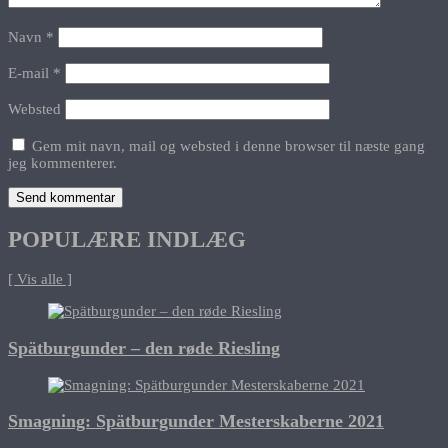
Navn
*
E-mail
*
Websted
Gem mit navn, mail og websted i denne browser til næste gang
jeg kommenterer.
POPULÆRE INDLÆG
[ Vis alle ]
Spätburgunder – den røde Riesling
Smagning: Spätburgunder Mesterskaberne 2021