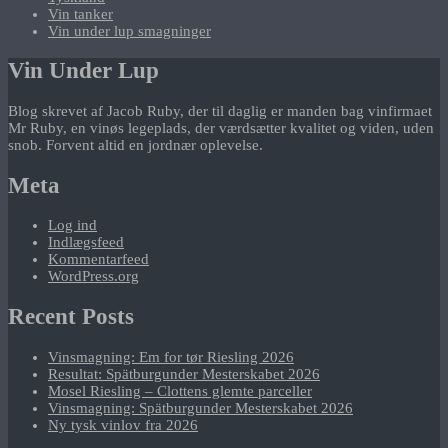
Vin tanker
Vin under lup smagninger
Vin Under Lup
Blog skrevet af Jacob Ruby, der til daglig er manden bag vinfirmaet
Mr Ruby, en vinøs legeplads, der værdsætter kvalitet og viden, uden
snob. Forvent altid en jordnær oplevelse.
Meta
Log ind
Indlægsfeed
Kommentarfeed
WordPress.org
Recent Posts
Vinsmagning: Em for tør Riesling 2026
Resultat: Spätburgunder Mesterskabet 2026
Mosel Riesling – Clottens glemte parceller
Vinsmagning: Spätburgunder Mesterskabet 2026
Ny tysk vinlov fra 2026