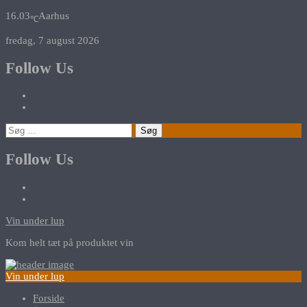
16.03
Aarhus
℃
fredag, 7 august 2026
Follow Us
Søg
efter:
Follow Us
Vin under lup
Kom helt tæt på produktet vin
Vin under lup
Forside