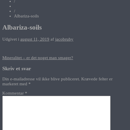
/
/
Albariza-soils
Albariza-soils
Udgivet i
august 11, 2019
af
jacobruby
Indlægsnavigation
Mineralitet – er det noget man smager?
Skriv et svar
Din e-mailadresse vil ikke blive publiceret.
Krævede felter er
markeret med
*
Kommentar
*