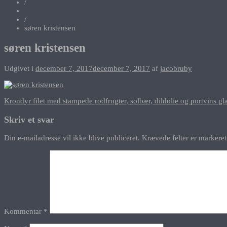
/
/
søren kristensen
søren kristensen
Udgivet i
december 7, 2017
december 7, 2017
af
jacobruby
Indlægsnavigation
Krondyr filet med stampede rodfrugter, solbær, dildolie og portvins gl
Skriv et svar
Din e-mailadresse vil ikke blive publiceret.
Krævede felter er marker
Kommentar
*