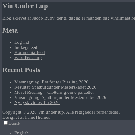
Vin Under Lup
Blog skrevet af Jacob Ruby, der til daglig er manden bag vinfirmaet M
Meta
Log ind
Indlægsfeed
Kommentarfeed
WordPress.org
Recent Posts
Vinsmagning: Em for tør Riesling 2026
Resultat: Spätburgunder Mesterskabet 2026
Mosel Riesling – Clottens glemte parceller
Vinsmagning: Spätburgunder Mesterskabet 2026
Ny tysk vinlov fra 2026
Copyright © 2026
Vin under lup
. Alle rettigheder forbeholdes.
Designet af
FameThemes
Dansk
English