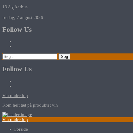
13.8
Aarhus
℃
fredag, 7 august 2026
Follow Us
Søg
efter:
Follow Us
Vin under lup
Kom helt tæt på produktet vin
Vin under lup
Forside