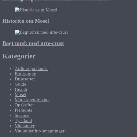
Historien om Mosel
Bagt torsk med urte-crust
Kategorier
Artikler på dansk
Bourgogne
Druesorter
Guide
Health
Mosel
Mousserende vine
Opskrifter
Piemonte
Science
Tyskland
Vin tanker
Vin under lup smagninger