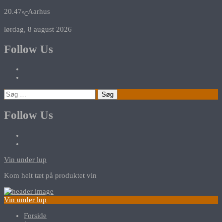
20.47
Aarhus
℃
lørdag, 8 august 2026
Follow Us
Søg
efter:
Follow Us
Vin under lup
Kom helt tæt på produktet vin
Vin under lup
Forside