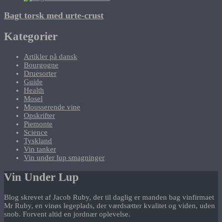
Bagt torsk med urte-crust
Kategorier
Artikler på dansk
Bourgogne
Druesorter
Guide
Health
Mosel
Mousserende vine
Opskrifter
Piemonte
Science
Tyskland
Vin tanker
Vin under lup smagninger
Vin Under Lup
Blog skrevet af Jacob Ruby, der til daglig er manden bag vinfirmaet
Mr Ruby, en vinøs legeplads, der værdsætter kvalitet og viden, uden
snob. Forvent altid en jordnær oplevelse.