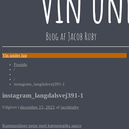
Vin under lup
Forside
/
/
instagram_langdalsvej391-1
instagram_langdalsvej391-1
Udgivet i
december 15, 2021
af
jacobruby
Indlægsnavigation
Kammuslinge tartar med kærnemælks sauce