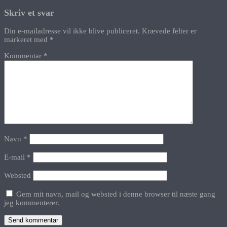
Skriv et svar
Din e-mailadresse vil ikke blive publiceret.
Krævede felter er
markeret med
*
Kommentar
*
Navn
*
E-mail
*
Websted
Gem mit navn, mail og websted i denne browser til næste gang
jeg kommenterer.