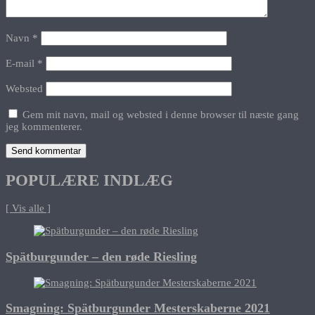
Navn
*
E-mail
*
Websted
Gem mit navn, mail og websted i denne browser til næste gang
jeg kommenterer.
POPULÆRE INDLÆG
[ Vis alle ]
Spätburgunder – den røde Riesling
Smagning: Spätburgunder Mesterskaberne 2021