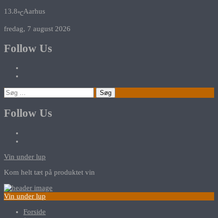
13.8
Aarhus
℃
fredag, 7 august 2026
Follow Us
Søg
efter:
Follow Us
Vin under lup
Kom helt tæt på produktet vin
Vin under lup
Forside