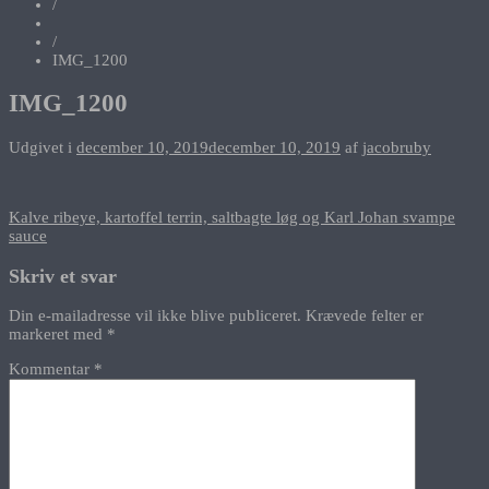
/
/
IMG_1200
IMG_1200
Udgivet i
december 10, 2019
december 10, 2019
af
jacobruby
Indlægsnavigation
Kalve ribeye, kartoffel terrin, saltbagte løg og Karl Johan svampe
sauce
Skriv et svar
Din e-mailadresse vil ikke blive publiceret.
Krævede felter er
markeret med
*
Kommentar
*