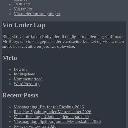
Tyskland
Vin tanker
Vin under lup smagninger
Vin Under Lup
Blog skrevet af Jacob Ruby, der til daglig er manden bag vinfirmaet
Mr Ruby, en vinøs legeplads, der værdsætter kvalitet og viden, uden
snob. Forvent altid en jordnær oplevelse.
Meta
Log ind
Indlægsfeed
Kommentarfeed
WordPress.org
Recent Posts
Vinsmagning: Em for tør Riesling 2026
Resultat: Spätburgunder Mesterskabet 2026
Mosel Riesling – Clottens glemte parceller
Vinsmagning: Spätburgunder Mesterskabet 2026
Ny tysk vinlov fra 2026