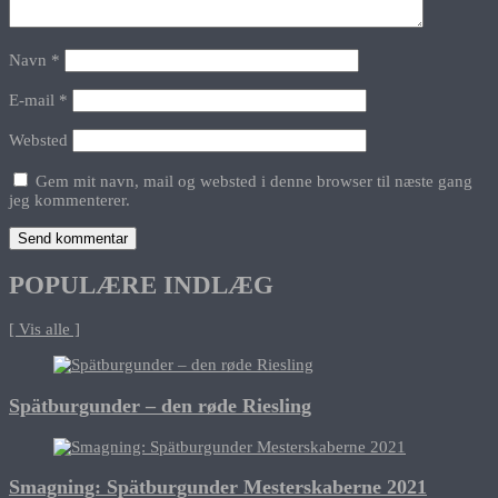
Navn
*
E-mail
*
Websted
Gem mit navn, mail og websted i denne browser til næste gang
jeg kommenterer.
POPULÆRE INDLÆG
[ Vis alle ]
Spätburgunder – den røde Riesling
Smagning: Spätburgunder Mesterskaberne 2021