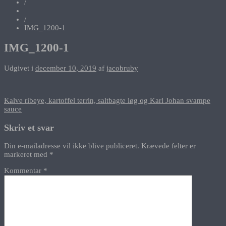
/
/
IMG_1200-1
IMG_1200-1
Udgivet i
december 10, 2019
af
jacobruby
Indlægsnavigation
Kalve ribeye, kartoffel terrin, saltbagte løg og Karl Johan svampe
sauce
Skriv et svar
Din e-mailadresse vil ikke blive publiceret.
Krævede felter er
markeret med
*
Kommentar
*