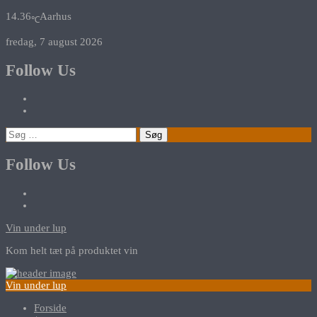
14.36
Aarhus
℃
fredag, 7 august 2026
Follow Us
Søg
efter:
Follow Us
Vin under lup
Kom helt tæt på produktet vin
Vin under lup
Forside