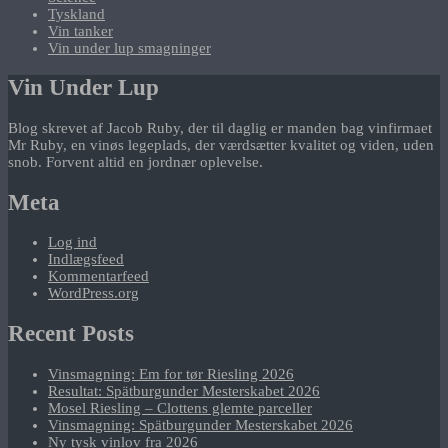
Tyskland
Vin tanker
Vin under lup smagninger
Vin Under Lup
Blog skrevet af Jacob Ruby, der til daglig er manden bag vinfirmaet
Mr Ruby, en vinøs legeplads, der værdsætter kvalitet og viden, uden
snob. Forvent altid en jordnær oplevelse.
Meta
Log ind
Indlægsfeed
Kommentarfeed
WordPress.org
Recent Posts
Vinsmagning: Em for tør Riesling 2026
Resultat: Spätburgunder Mesterskabet 2026
Mosel Riesling – Clottens glemte parceller
Vinsmagning: Spätburgunder Mesterskabet 2026
Ny tysk vinlov fra 2026