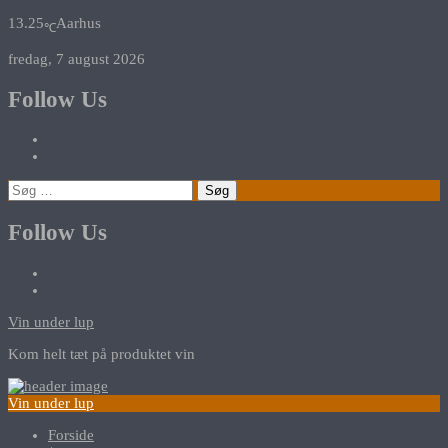
13.25
Aarhus
℃
fredag, 7 august 2026
Follow Us
Søg
efter:
Follow Us
Vin under lup
Kom helt tæt på produktet vin
Vin under lup
Forside