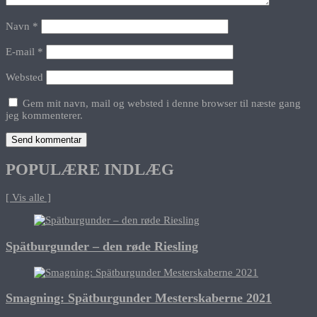
Navn
*
E-mail
*
Websted
Gem mit navn, mail og websted i denne browser til næste gang
jeg kommenterer.
POPULÆRE INDLÆG
[ Vis alle ]
Spätburgunder – den røde Riesling
Smagning: Spätburgunder Mesterskaberne 2021