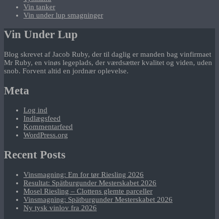
Vin tanker
Vin under lup smagninger
Vin Under Lup
Blog skrevet af Jacob Ruby, der til daglig er manden bag vinfirmaet
Mr Ruby, en vinøs legeplads, der værdsætter kvalitet og viden, uden
snob. Forvent altid en jordnær oplevelse.
Meta
Log ind
Indlægsfeed
Kommentarfeed
WordPress.org
Recent Posts
Vinsmagning: Em for tør Riesling 2026
Resultat: Spätburgunder Mesterskabet 2026
Mosel Riesling – Clottens glemte parceller
Vinsmagning: Spätburgunder Mesterskabet 2026
Ny tysk vinlov fra 2026