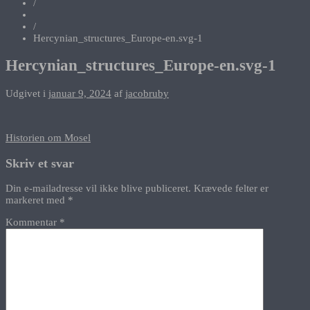
/
/
Hercynian_structures_Europe-en.svg-1
Hercynian_structures_Europe-en.svg-1
Udgivet i
januar 9, 2024
af
jacobruby
Indlægsnavigation
Historien om Mosel
Skriv et svar
Din e-mailadresse vil ikke blive publiceret.
Krævede felter er
markeret med
*
Kommentar
*