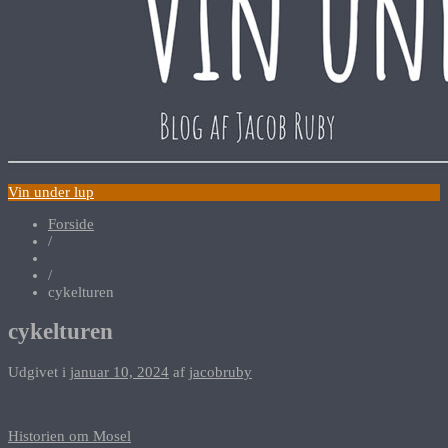
Vin under lup
Forside
/
/
cykelturen
cykelturen
Udgivet i
januar 10, 2024
af
jacobruby
Indlægsnavigation
Historien om Mosel