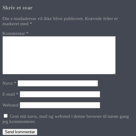
Skriv et svar
Din e-mailadresse vil ikke blive publiceret.
Krævede felter er
markeret med
*
Kommentar
*
Navn
*
E-mail
*
Websted
Gem mit navn, mail og websted i denne browser til næste gang
jeg kommenterer.