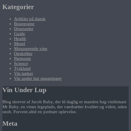
Kategorier
Artikler på dansk
Bourgogne
Druesorter
Guide
Health
Mosel
Mousserende vine
Opskrifter
Piemonte
Science
Tyskland
Vin tanker
Vin under lup smagninger
Vin Under Lup
Blog skrevet af Jacob Ruby, der til daglig er manden bag vinfirmaet
Mr Ruby, en vinøs legeplads, der værdsætter kvalitet og viden, uden
snob. Forvent altid en jordnær oplevelse.
Meta