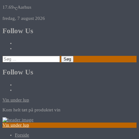
17.69
Aarhus
℃
fredag, 7 august 2026
Follow Us
Søg
efter:
Follow Us
Vin under lup
Kom helt tæt på produktet vin
Vin under lup
Forside