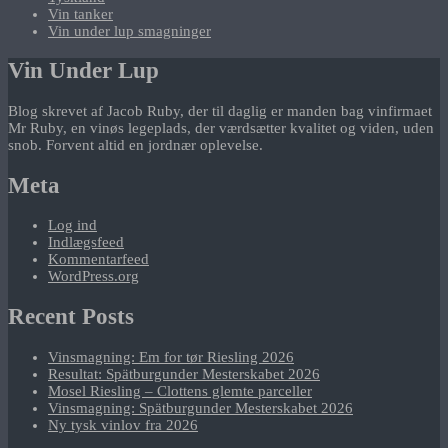
Vin tanker
Vin under lup smagninger
Vin Under Lup
Blog skrevet af Jacob Ruby, der til daglig er manden bag vinfirmaet
Mr Ruby, en vinøs legeplads, der værdsætter kvalitet og viden, uden
snob. Forvent altid en jordnær oplevelse.
Meta
Log ind
Indlægsfeed
Kommentarfeed
WordPress.org
Recent Posts
Vinsmagning: Em for tør Riesling 2026
Resultat: Spätburgunder Mesterskabet 2026
Mosel Riesling – Clottens glemte parceller
Vinsmagning: Spätburgunder Mesterskabet 2026
Ny tysk vinlov fra 2026