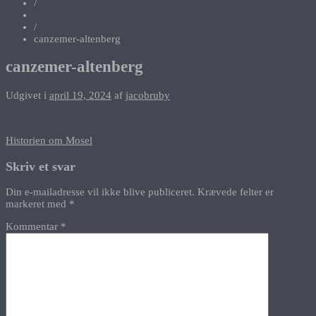
/
/
canzemer-altenberg
canzemer-altenberg
Udgivet i
april 19, 2024
af
jacobruby
Indlægsnavigation
Historien om Mosel
Skriv et svar
Din e-mailadresse vil ikke blive publiceret.
Krævede felter er
markeret med
*
Kommentar
*