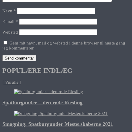
Navn
*
E-mail
*
Websted
Gem mit navn, mail og websted i denne browser til næste gang
jeg kommenterer.
POPULÆRE INDLÆG
[ Vis alle ]
Spätburgunder – den røde Riesling
Smagning: Spätburgunder Mesterskaberne 2021