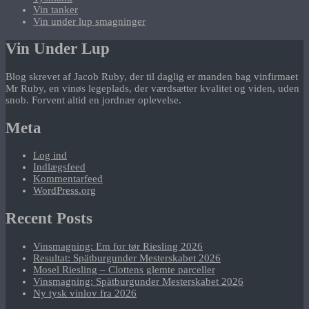
Vin tanker
Vin under lup smagninger
Vin Under Lup
Blog skrevet af Jacob Ruby, der til daglig er manden bag vinfirmaet
Mr Ruby, en vinøs legeplads, der værdsætter kvalitet og viden, uden
snob. Forvent altid en jordnær oplevelse.
Meta
Log ind
Indlægsfeed
Kommentarfeed
WordPress.org
Recent Posts
Vinsmagning: Em for tør Riesling 2026
Resultat: Spätburgunder Mesterskabet 2026
Mosel Riesling – Clottens glemte parceller
Vinsmagning: Spätburgunder Mesterskabet 2026
Ny tysk vinlov fra 2026