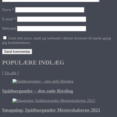
Navn
*
E-mail
*
Websted
Gem mit navn, mail og websted i denne browser til næste gang
jeg kommenterer.
POPULÆRE INDLÆG
[ Vis alle ]
Spätburgunder – den røde Riesling
Smagning: Spätburgunder Mesterskaberne 2021