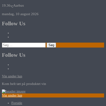
19.36
Aarhus
℃
mandag, 10 august 2026
Follow Us
Søg
efter:
Follow Us
Vin under lup
Kom helt tæt på produktet vin
Vin under lup
Forside