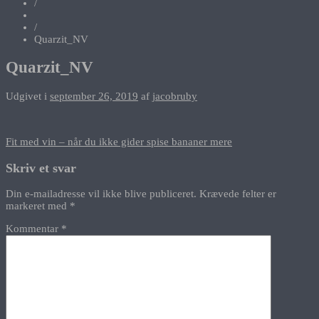
/
/
Quarzit_NV
Quarzit_NV
Udgivet i
september 26, 2019
af
jacobruby
Indlægsnavigation
Fit med vin – når du ikke gider spise bananer mere
Skriv et svar
Din e-mailadresse vil ikke blive publiceret.
Krævede felter er
markeret med
*
Kommentar
*