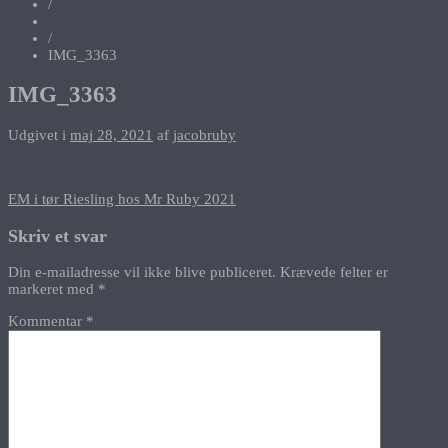
/
/
IMG_3363
IMG_3363
Udgivet i
maj 28, 2021
af
jacobruby
Indlægsnavigation
EM i tør Riesling hos Mr Ruby 2021
Skriv et svar
Din e-mailadresse vil ikke blive publiceret.
Krævede felter er
markeret med
*
Kommentar
*