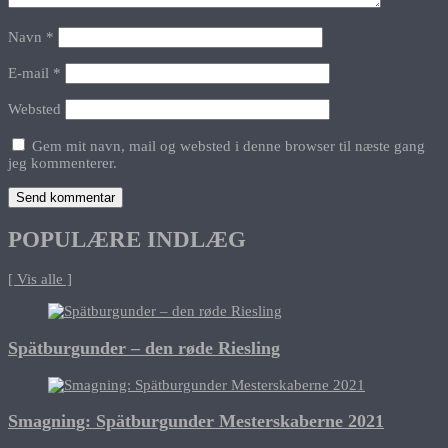
Navn
*
E-mail
*
Websted
Gem mit navn, mail og websted i denne browser til næste gang
jeg kommenterer.
POPULÆRE INDLÆG
[ Vis alle ]
Spätburgunder – den røde Riesling
Smagning: Spätburgunder Mesterskaberne 2021