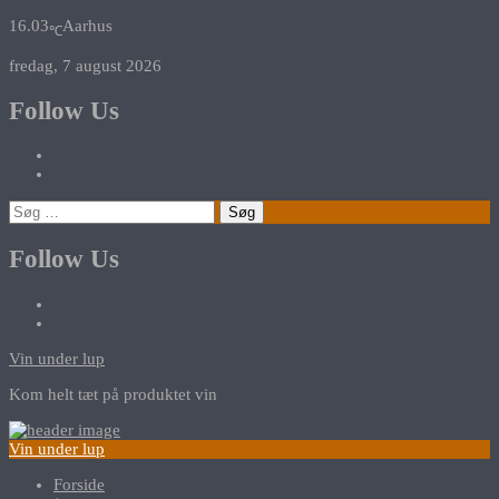
16.03
Aarhus
℃
fredag, 7 august 2026
Follow Us
Søg
efter:
Follow Us
Vin under lup
Kom helt tæt på produktet vin
Vin under lup
Forside