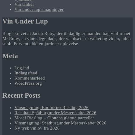
Vin tanker
Vin under lup smagninger
Vin Under Lup
Blog skrevet af Jacob Ruby, der til daglig er manden bag vinfirmaet
Mr Ruby, en vinøs legeplads, der værdsætter kvalitet og viden, uden
snob. Forvent altid en jordnær oplevelse.
Meta
Log ind
Indlægsfeed
Kommentarfeed
WordPress.org
Recent Posts
Vinsmagning: Em for tør Riesling 2026
Resultat: Spätburgunder Mesterskabet 2026
Mosel Riesling – Clottens glemte parceller
Vinsmagning: Spätburgunder Mesterskabet 2026
Ny tysk vinlov fra 2026