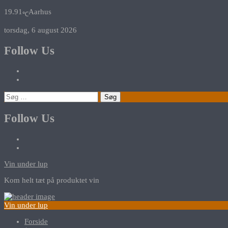
19.91
Aarhus
℃
torsdag, 6 august 2026
Follow Us
Søg
efter:
Follow Us
Vin under lup
Kom helt tæt på produktet vin
Vin under lup
Forside