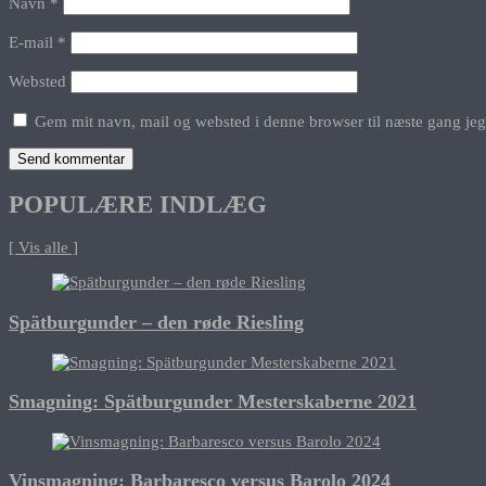
Navn
*
E-mail
*
Websted
Gem mit navn, mail og websted i denne browser til næste gang je
POPULÆRE INDLÆG
[ Vis alle ]
Spätburgunder – den røde Riesling
Smagning: Spätburgunder Mesterskaberne 2021
Vinsmagning: Barbaresco versus Barolo 2024