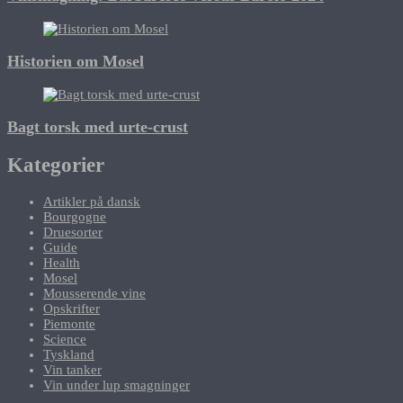
Historien om Mosel
Bagt torsk med urte-crust
Kategorier
Artikler på dansk
Bourgogne
Druesorter
Guide
Health
Mosel
Mousserende vine
Opskrifter
Piemonte
Science
Tyskland
Vin tanker
Vin under lup smagninger