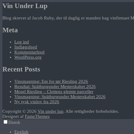
Vin Under Lup
Blog skrevet af Jacob Ruby, der til daglig er manden bag vinfirmaet M
Meta
Log ind
Indlægsfeed
Kommentarfeed
WordPress.org
Recent Posts
Vinsmagning: Em for tør Riesling 2026
Resultat: Spätburgunder Mesterskabet 2026
Mosel Riesling – Clottens glemte parceller
Vinsmagning: Spätburgunder Mesterskabet 2026
Ny tysk vinlov fra 2026
Copyright © 2026
Vin under lup
. Alle rettigheder forbeholdes.
Designet af
FameThemes
Dansk
English