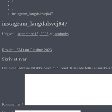
/
/
instagram_langdalsvej847
instagram_langdalsvej847
Udgivet i
september 15, 2023
af
jacobruby
Indlægsnavigation
Resultat: EM i tør Riesling 2023
Skriv et svar
Din e-mailadresse vil ikke blive publiceret.
Krævede felter er marker
Kommentar
*