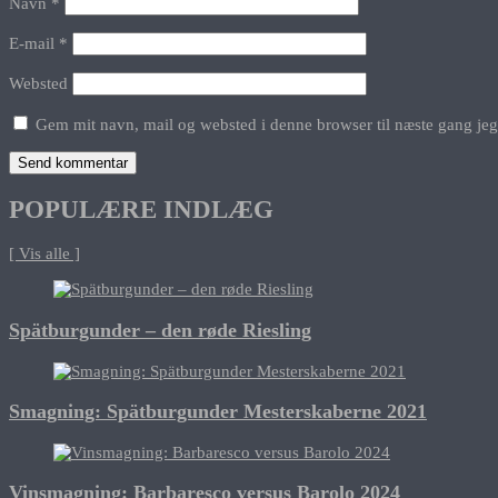
Navn
*
E-mail
*
Websted
Gem mit navn, mail og websted i denne browser til næste gang je
POPULÆRE INDLÆG
[ Vis alle ]
Spätburgunder – den røde Riesling
Smagning: Spätburgunder Mesterskaberne 2021
Vinsmagning: Barbaresco versus Barolo 2024