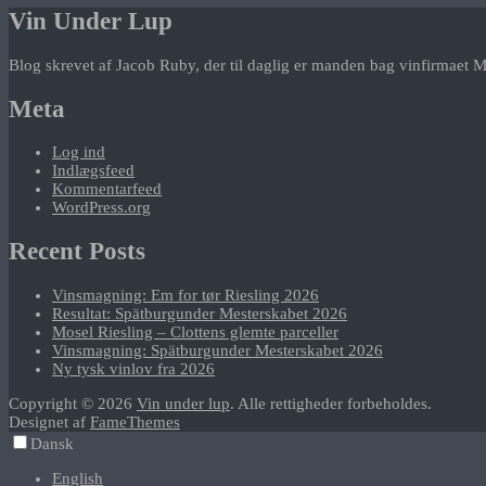
Vin Under Lup
Blog skrevet af Jacob Ruby, der til daglig er manden bag vinfirmaet M
Meta
Log ind
Indlægsfeed
Kommentarfeed
WordPress.org
Recent Posts
Vinsmagning: Em for tør Riesling 2026
Resultat: Spätburgunder Mesterskabet 2026
Mosel Riesling – Clottens glemte parceller
Vinsmagning: Spätburgunder Mesterskabet 2026
Ny tysk vinlov fra 2026
Copyright © 2026
Vin under lup
. Alle rettigheder forbeholdes.
Designet af
FameThemes
Dansk
English