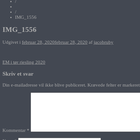
/
/
IMG_1556
IMG_1556
Udgivet i
februar 28, 2020
februar 28, 2020
af
jacobruby
Indlægsnavigation
EM i tør riesling 2020
Skriv et svar
Din e-mailadresse vil ikke blive publiceret.
Krævede felter er marker
Kommentar
*