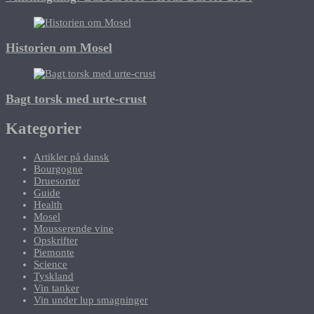
Historien om Mosel
Bagt torsk med urte-crust
Kategorier
Artikler på dansk
Bourgogne
Druesorter
Guide
Health
Mosel
Mousserende vine
Opskrifter
Piemonte
Science
Tyskland
Vin tanker
Vin under lup smagninger