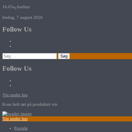
16.03
Aarhus
℃
fredag, 7 august 2026
Follow Us
Søg
efter:
Follow Us
Vin under lup
Kom helt tæt på produktet vin
Vin under lup
Forside