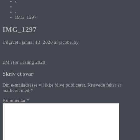
/
/
IMG_1297
IMG_1297
Udgivet i
januar 13, 2020
af
jacobruby
Indlægsnavigation
EM i tør riesling 2020
Skriv et svar
Din e-mailadresse vil ikke blive publiceret.
Krævede felter er
markeret med
*
Kommentar
*