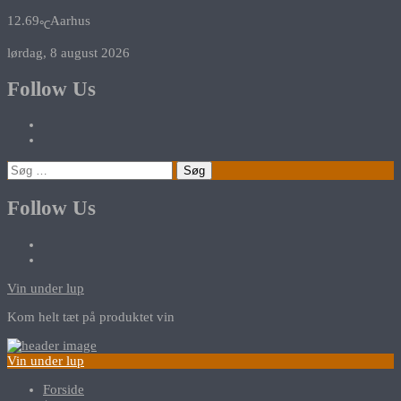
12.69
Aarhus
℃
lørdag, 8 august 2026
Follow Us
Søg
efter:
Follow Us
Vin under lup
Kom helt tæt på produktet vin
Vin under lup
Forside