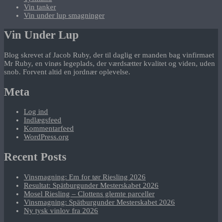
Vin tanker
Vin under lup smagninger
Vin Under Lup
Blog skrevet af Jacob Ruby, der til daglig er manden bag vinfirmaet
Mr Ruby, en vinøs legeplads, der værdsætter kvalitet og viden, uden
snob. Forvent altid en jordnær oplevelse.
Meta
Log ind
Indlægsfeed
Kommentarfeed
WordPress.org
Recent Posts
Vinsmagning: Em for tør Riesling 2026
Resultat: Spätburgunder Mesterskabet 2026
Mosel Riesling – Clottens glemte parceller
Vinsmagning: Spätburgunder Mesterskabet 2026
Ny tysk vinlov fra 2026