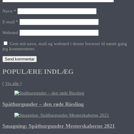
Navn
*
E-mail
*
Websted
Gem mit navn, mail og websted i denne browser til næste gang
jeg kommenterer.
POPULÆRE INDLÆG
[ Vis alle ]
Spätburgunder – den røde Riesling
Smagning: Spätburgunder Mesterskaberne 2021