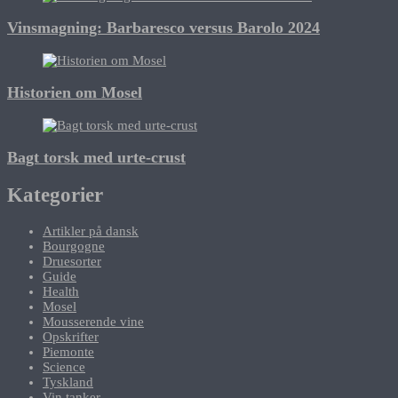
Vinsmagning: Barbaresco versus Barolo 2024
Historien om Mosel
Bagt torsk med urte-crust
Kategorier
Artikler på dansk
Bourgogne
Druesorter
Guide
Health
Mosel
Mousserende vine
Opskrifter
Piemonte
Science
Tyskland
Vin tanker