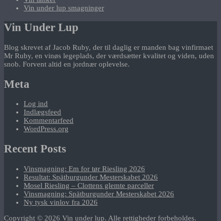
Vin under lup smagninger
Vin Under Lup
Blog skrevet af Jacob Ruby, der til daglig er manden bag vinfirmaet
Mr Ruby, en vinøs legeplads, der værdsætter kvalitet og viden, uden
snob. Forvent altid en jordnær oplevelse.
Meta
Log ind
Indlægsfeed
Kommentarfeed
WordPress.org
Recent Posts
Vinsmagning: Em for tør Riesling 2026
Resultat: Spätburgunder Mesterskabet 2026
Mosel Riesling – Clottens glemte parceller
Vinsmagning: Spätburgunder Mesterskabet 2026
Ny tysk vinlov fra 2026
Copyright © 2026
Vin under lup
. Alle rettigheder forbeholdes.