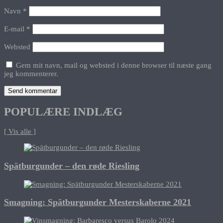
Navn
*
E-mail
*
Websted
Gem mit navn, mail og websted i denne browser til næste gang
jeg kommenterer.
POPULÆRE INDLÆG
[ Vis alle ]
Spätburgunder – den røde Riesling
Smagning: Spätburgunder Mesterskaberne 2021