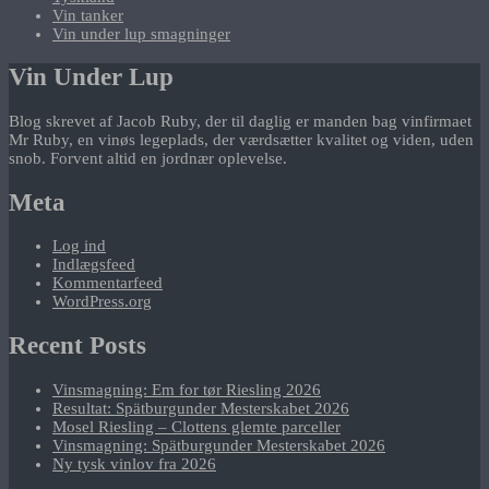
Vin tanker
Vin under lup smagninger
Vin Under Lup
Blog skrevet af Jacob Ruby, der til daglig er manden bag vinfirmaet
Mr Ruby, en vinøs legeplads, der værdsætter kvalitet og viden, uden
snob. Forvent altid en jordnær oplevelse.
Meta
Log ind
Indlægsfeed
Kommentarfeed
WordPress.org
Recent Posts
Vinsmagning: Em for tør Riesling 2026
Resultat: Spätburgunder Mesterskabet 2026
Mosel Riesling – Clottens glemte parceller
Vinsmagning: Spätburgunder Mesterskabet 2026
Ny tysk vinlov fra 2026