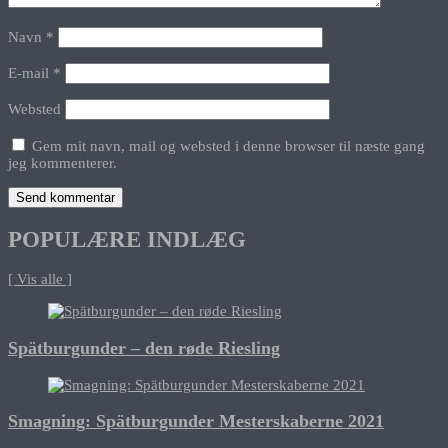
Navn
*
E-mail
*
Websted
Gem mit navn, mail og websted i denne browser til næste gang
jeg kommenterer.
POPULÆRE INDLÆG
[ Vis alle ]
Spätburgunder – den røde Riesling
Smagning: Spätburgunder Mesterskaberne 2021