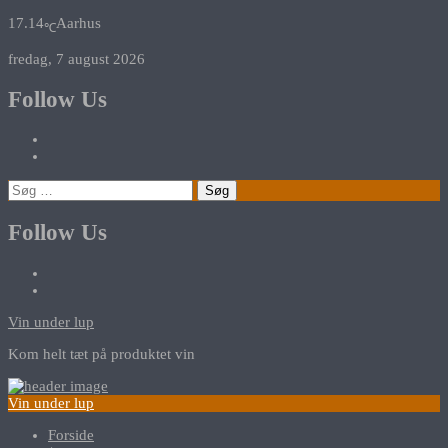
17.14
Aarhus
℃
fredag, 7 august 2026
Follow Us
Søg
efter:
Follow Us
Vin under lup
Kom helt tæt på produktet vin
Vin under lup
Forside