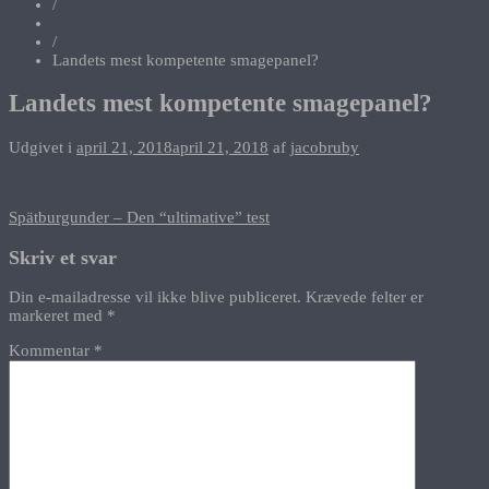
/
/
Landets mest kompetente smagepanel?
Landets mest kompetente smagepanel?
Udgivet i
april 21, 2018
april 21, 2018
af
jacobruby
Indlægsnavigation
Spätburgunder – Den “ultimative” test
Skriv et svar
Din e-mailadresse vil ikke blive publiceret.
Krævede felter er
markeret med
*
Kommentar
*