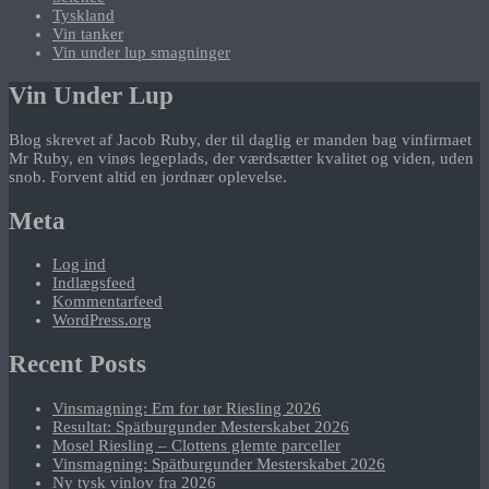
Tyskland
Vin tanker
Vin under lup smagninger
Vin Under Lup
Blog skrevet af Jacob Ruby, der til daglig er manden bag vinfirmaet
Mr Ruby, en vinøs legeplads, der værdsætter kvalitet og viden, uden
snob. Forvent altid en jordnær oplevelse.
Meta
Log ind
Indlægsfeed
Kommentarfeed
WordPress.org
Recent Posts
Vinsmagning: Em for tør Riesling 2026
Resultat: Spätburgunder Mesterskabet 2026
Mosel Riesling – Clottens glemte parceller
Vinsmagning: Spätburgunder Mesterskabet 2026
Ny tysk vinlov fra 2026