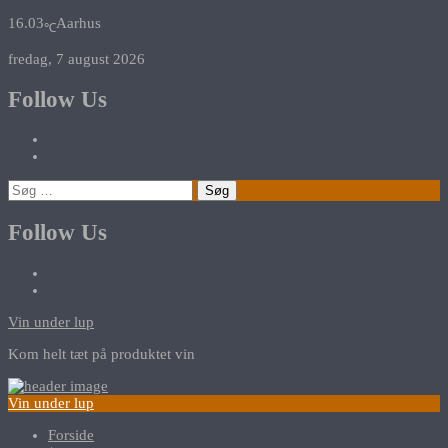
16.03
Aarhus
℃
fredag, 7 august 2026
Follow Us
Søg
efter:
Follow Us
Vin under lup
Kom helt tæt på produktet vin
Vin under lup
Forside