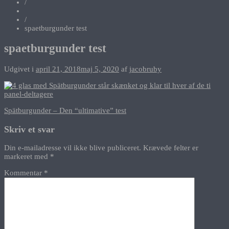
/
/
spaetburgunder test
spaetburgunder test
Udgivet i
april 21, 2018
maj 5, 2020
af
jacobruby
Indlægsnavigation
Spätburgunder – Den “ultimative” test
Skriv et svar
Din e-mailadresse vil ikke blive publiceret.
Krævede felter er
markeret med
*
Kommentar
*