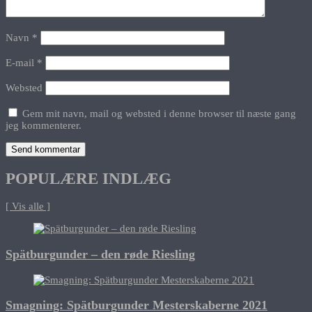
Navn
*
E-mail
*
Websted
Gem mit navn, mail og websted i denne browser til næste gang
jeg kommenterer.
POPULÆRE INDLÆG
[ Vis alle ]
Spätburgunder – den røde Riesling
Smagning: Spätburgunder Mesterskaberne 2021