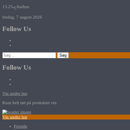
13.25
Aarhus
℃
fredag, 7 august 2026
Follow Us
Søg
efter:
Follow Us
Vin under lup
Kom helt tæt på produktet vin
Vin under lup
Forside