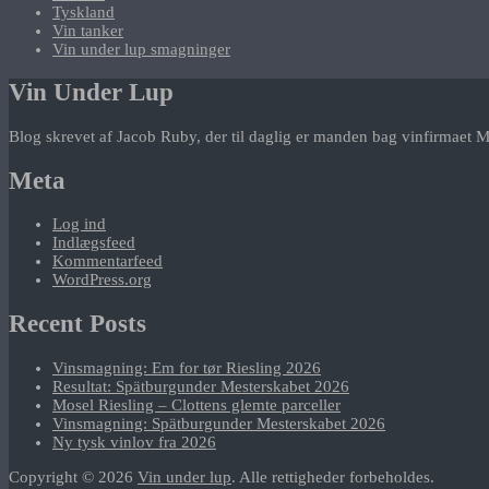
Tyskland
Vin tanker
Vin under lup smagninger
Vin Under Lup
Blog skrevet af Jacob Ruby, der til daglig er manden bag vinfirmaet M
Meta
Log ind
Indlægsfeed
Kommentarfeed
WordPress.org
Recent Posts
Vinsmagning: Em for tør Riesling 2026
Resultat: Spätburgunder Mesterskabet 2026
Mosel Riesling – Clottens glemte parceller
Vinsmagning: Spätburgunder Mesterskabet 2026
Ny tysk vinlov fra 2026
Copyright © 2026
Vin under lup
. Alle rettigheder forbeholdes.