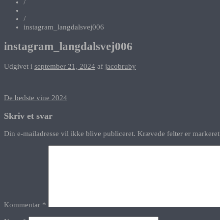
/
/
instagram_langdalsvej006
instagram_langdalsvej006
Udgivet i
september 21, 2024
af
jacobruby
Indlægsnavigation
De bedste vine 2024
Skriv et svar
Din e-mailadresse vil ikke blive publiceret.
Krævede felter er marker
Kommentar
*