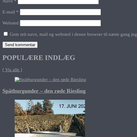
Navn
*
E-mail
*
Websted
Gem mit navn, mail og websted i denne browser til næste gang je
POPULÆRE INDLÆG
[ Vis alle ]
Spätburgunder – den røde Riesling