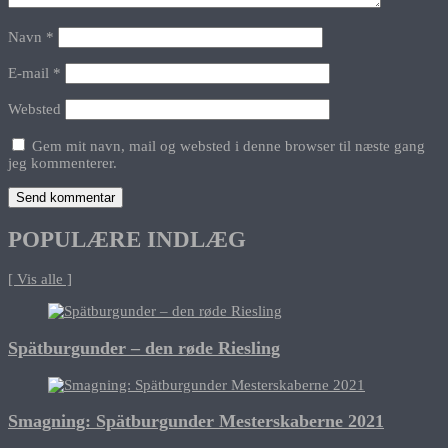
Navn
*
E-mail
*
Websted
Gem mit navn, mail og websted i denne browser til næste gang
jeg kommenterer.
POPULÆRE INDLÆG
[ Vis alle ]
Spätburgunder – den røde Riesling
Smagning: Spätburgunder Mesterskaberne 2021