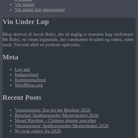
Vin tanker
Vin under lup smagninger
Vin Under Lup
Blog skrevet af Jacob Ruby, der til daglig er manden bag vinfirmaet
Mr Ruby, en vinøs legeplads, der værdsætter kvalitet og viden, uden
snob. Forvent altid en jordnær oplevelse.
Meta
Log ind
Indlægsfeed
Kommentarfeed
WordPress.org
Recent Posts
Vinsmagning: Em for tør Riesling 2026
Resultat: Spätburgunder Mesterskabet 2026
Mosel Riesling – Clottens glemte parceller
Vinsmagning: Spätburgunder Mesterskabet 2026
Ny tysk vinlov fra 2026