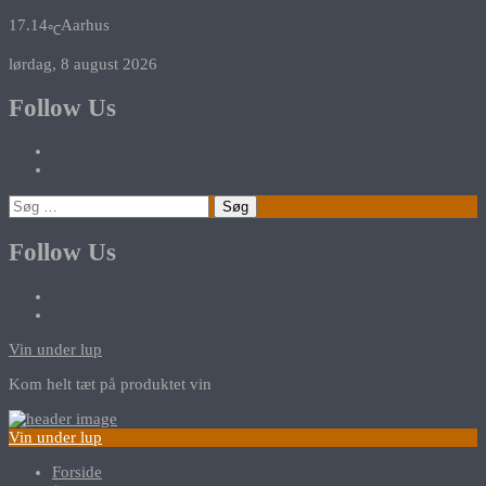
17.14
Aarhus
℃
lørdag, 8 august 2026
Follow Us
Søg
efter:
Follow Us
Vin under lup
Kom helt tæt på produktet vin
Vin under lup
Forside