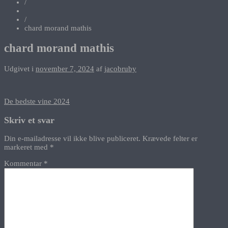
/
/
chard morand mathis
chard morand mathis
Udgivet i
november 7, 2024
af
jacobruby
Indlægsnavigation
De bedste vine 2024
Skriv et svar
Din e-mailadresse vil ikke blive publiceret.
Krævede felter er
markeret med
*
Kommentar
*