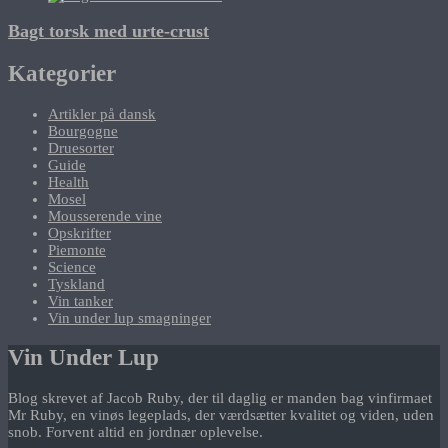
Bagt torsk med urte-crust
Kategorier
Artikler på dansk
Bourgogne
Druesorter
Guide
Health
Mosel
Mousserende vine
Opskrifter
Piemonte
Science
Tyskland
Vin tanker
Vin under lup smagninger
Vin Under Lup
Blog skrevet af Jacob Ruby, der til daglig er manden bag vinfirmaet
Mr Ruby, en vinøs legeplads, der værdsætter kvalitet og viden, uden
snob. Forvent altid en jordnær oplevelse.