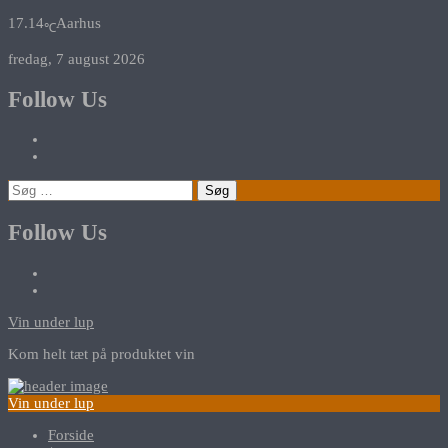
17.14
Aarhus
℃
fredag, 7 august 2026
Follow Us
Søg
efter:
Follow Us
Vin under lup
Kom helt tæt på produktet vin
Vin under lup
Forside