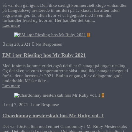
Så var den gal igen. Den ikke særligt kommercielt kloge vinhandler
på Langdalsvej inviterede til nørderi på 1. klasse. En aften uden
begrænsninger. En aften hvor vi er ligeglade med hvem der
forhandler hvad og hvorfor. Her handler det kun...
Læs mere
maj 28, 2021
No Responses
EM i tør Riesling hos Mr Ruby 2021
Med forårets komme er det også tid til at få smagt på noget riesling.
Og det sker, selvom temperaturerne sidst i maj ikke smager meget af
forår i dette herrens år 2021. Endnu engang blev deltagerne godt
underholdt. Måske ikke...
Læs mere
maj 7, 2021
one Response
Chardonnay mesterskab hos Mr Ruby vol. 1
Det var første aften med emnet Chardonnay i Mr Ruby Mesterskabs-
regi. Det bliver ikke den sidste. Det blev en ren og skær festaften i