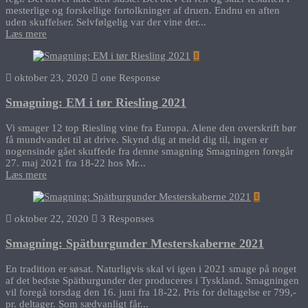
mesterlige og forskellige fortolkninger af druen. Endnu en aften
uden skuffelser. Selvfølgelig var der vine der...
Læs mere
oktober 23, 2020
one Response
Smagning: EM i tør Riesling 2021
Vi smager 12 top Riesling vine fra Europa. Alene den overskrift bør
få mundvandet til at drive. Skynd dig at meld dig til, ingen er
nogensinde gået skuffede fra denne smagning Smagningen foregår
27. maj 2021 fra 18-22 hos Mr...
Læs mere
oktober 22, 2020
3 Responses
Smagning: Spätburgunder Mesterskaberne 2021
En tradition er søsat. Naturligvis skal vi igen i 2021 smage på noget
af det bedste Spätburgunder der produceres i Tyskland. Smagningen
vil foregå torsdag den 16. juni fra 18-22. Pris for deltagelse er 799,-
pr. deltager. Som sædvanligt får...