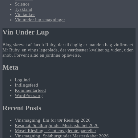
Science
Tyskland
Vin tanker
Vin under lup smagninger
Vin Under Lup
Blog skrevet af Jacob Ruby, der til daglig er manden bag vinfirmaet
Mr Ruby, en vinøs legeplads, der værdsætter kvalitet og viden, uden
snob. Forvent altid en jordnær oplevelse.
Meta
Log ind
Indlægsfeed
Kommentarfeed
WordPress.org
Recent Posts
Vinsmagning: Em for tør Riesling 2026
Resultat: Spätburgunder Mesterskabet 2026
Mosel Riesling – Clottens glemte parceller
Vinsmagning: Spätburgunder Mesterskabet 2026