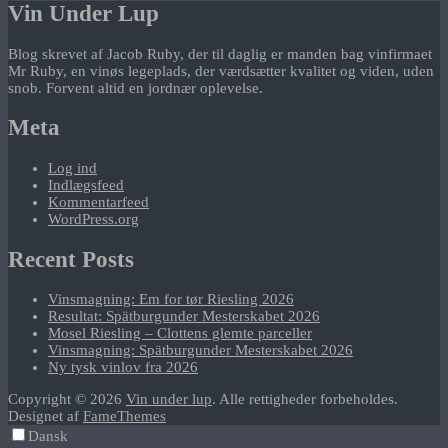
Vin Under Lup
Blog skrevet af Jacob Ruby, der til daglig er manden bag vinfirmaet
Mr Ruby, en vinøs legeplads, der værdsætter kvalitet og viden, uden
snob. Forvent altid en jordnær oplevelse.
Meta
Log ind
Indlægsfeed
Kommentarfeed
WordPress.org
Recent Posts
Vinsmagning: Em for tør Riesling 2026
Resultat: Spätburgunder Mesterskabet 2026
Mosel Riesling – Clottens glemte parceller
Vinsmagning: Spätburgunder Mesterskabet 2026
Ny tysk vinlov fra 2026
Copyright © 2026
Vin under lup
. Alle rettigheder forbeholdes.
Designet af
FameThemes
Dansk