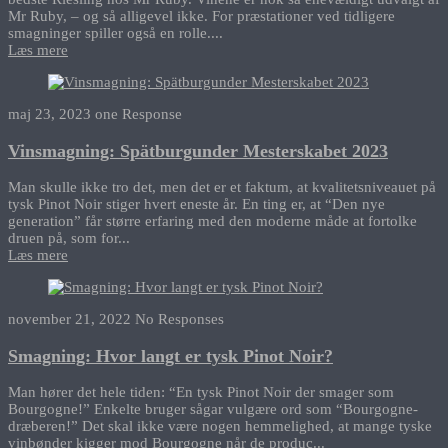
Mr Ruby, – og så alligevel ikke. For præstationer ved tidligere
smagninger spiller også en rolle....
Læs mere
maj 23, 2023
one Response
Vinsmagning: Spätburgunder Mesterskabet 2023
Man skulle ikke tro det, men det er et faktum, at kvalitetsniveauet på
tysk Pinot Noir stiger hvert eneste år. En ting er, at “Den nye
generation” får større erfaring med den moderne måde at fortolke
druen på, som for...
Læs mere
november 21, 2022
No Responses
Smagning: Hvor langt er tysk Pinot Noir?
Man hører det hele tiden: “En tysk Pinot Noir der smager som
Bourgogne!” Enkelte bruger sågar vulgære ord som “Bourgogne-
dræberen!” Det skal ikke være nogen hemmelighed, at mange tyske
vinbønder kigger mod Bourgogne når de produc...