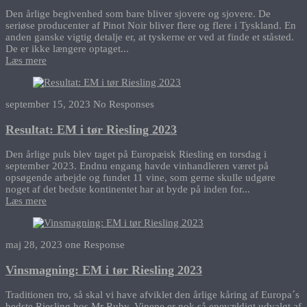
Den årlige begivenhed som bare bliver sjovere og sjovere. De
seriøse producenter af Pinot Noir bliver flere og flere i Tyskland. En
anden ganske vigtig detalje er, at tyskerne er ved at finde et ståsted.
De er ikke længere optaget...
Læs mere
september 15, 2023
No Responses
Resultat: EM i tør Riesling 2023
Den årlige puls blev taget på Europæisk Riesling en torsdag i
september 2023. Endnu engang havde vinhandleren været på
opsøgende arbejde og fundet 11 vine, som gerne skulle udgøre
noget af det bedste kontinentet har at byde på inden for...
Læs mere
maj 28, 2023
one Response
Vinsmagning: EM i tør Riesling 2023
Traditionen tro, så skal vi have afviklet den årlige kåring af Europa´s
bedste Riesling hos Mr Ruby. Vinene er nok så enevældigt udvalgt af