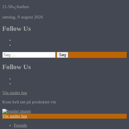
21.58
Aarhus
℃
søndag, 9 august 2026
Follow Us
Søg
efter:
Follow Us
Vin under lup
Kom helt tæt på produktet vin
Vin under lup
Forside