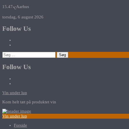
15.47
Aarhus
℃
torsdag, 6 august 2026
Follow Us
Søg
efter:
Follow Us
Vin under lup
Kom helt tæt på produktet vin
Vin under lup
Forside