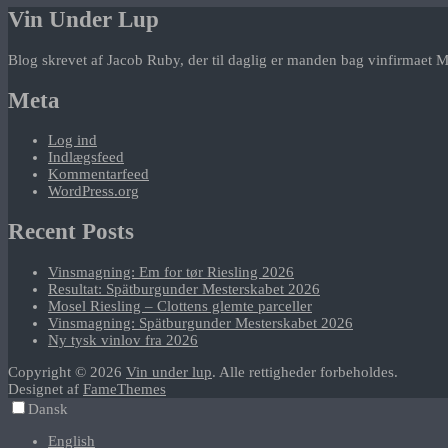
Vin Under Lup
Blog skrevet af Jacob Ruby, der til daglig er manden bag vinfirmaet M
Meta
Log ind
Indlægsfeed
Kommentarfeed
WordPress.org
Recent Posts
Vinsmagning: Em for tør Riesling 2026
Resultat: Spätburgunder Mesterskabet 2026
Mosel Riesling – Clottens glemte parceller
Vinsmagning: Spätburgunder Mesterskabet 2026
Ny tysk vinlov fra 2026
Copyright © 2026
Vin under lup
. Alle rettigheder forbeholdes.
Designet af
FameThemes
Dansk
English