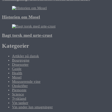
Historien om Mosel
Bagt torsk med urte-crust
Kategorier
Artikler på dansk
Bourgogne
Druesorter
Guide
Health
Mosel
Mousserende vine
Opskrifter
Piemonte
Science
Tyskland
Vin tanker
Vin under lup smagninger