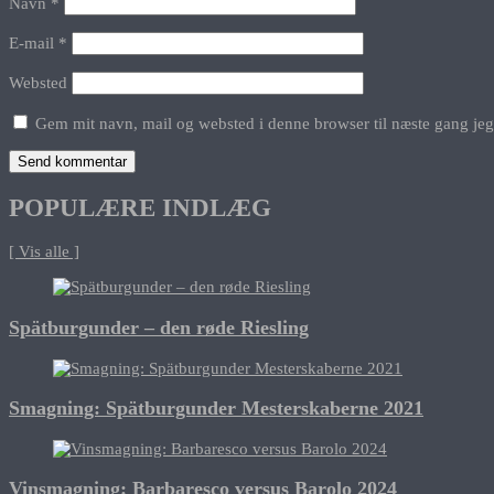
Navn
*
E-mail
*
Websted
Gem mit navn, mail og websted i denne browser til næste gang je
POPULÆRE INDLÆG
[ Vis alle ]
Spätburgunder – den røde Riesling
Smagning: Spätburgunder Mesterskaberne 2021
Vinsmagning: Barbaresco versus Barolo 2024