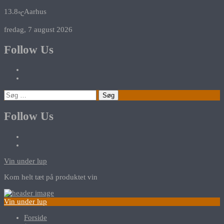
13.8
Aarhus
℃
fredag, 7 august 2026
Follow Us
Søg
efter:
Follow Us
Vin under lup
Kom helt tæt på produktet vin
Vin under lup
Forside