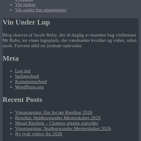
Vin tanker
Vin under lup smagninger
Vin Under Lup
Blog skrevet af Jacob Ruby, der til daglig er manden bag vinfirmaet
Mr Ruby, en vinøs legeplads, der værdsætter kvalitet og viden, uden
snob. Forvent altid en jordnær oplevelse.
Meta
Log ind
Indlægsfeed
Kommentarfeed
WordPress.org
Recent Posts
Vinsmagning: Em for tør Riesling 2026
Resultat: Spätburgunder Mesterskabet 2026
Mosel Riesling – Clottens glemte parceller
Vinsmagning: Spätburgunder Mesterskabet 2026
Ny tysk vinlov fra 2026