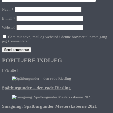
Navn
*
E-mail
*
Websted
Gem mit navn, mail og websted i denne browser til næste gang
jeg kommenterer.
POPULÆRE INDLÆG
[ Vis alle ]
Spätburgunder – den røde Riesling
Smagning: Spätburgunder Mesterskaberne 2021