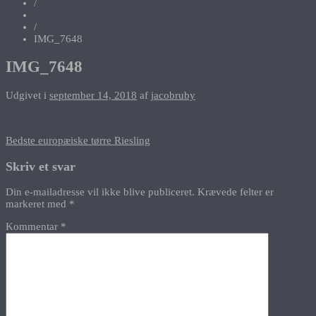
/
/
IMG_7648
IMG_7648
Udgivet i
september 14, 2018
af
jacobruby
Indlægsnavigation
Bedste europæiske tørre Riesling
Skriv et svar
Din e-mailadresse vil ikke blive publiceret.
Krævede felter er
markeret med
*
Kommentar
*