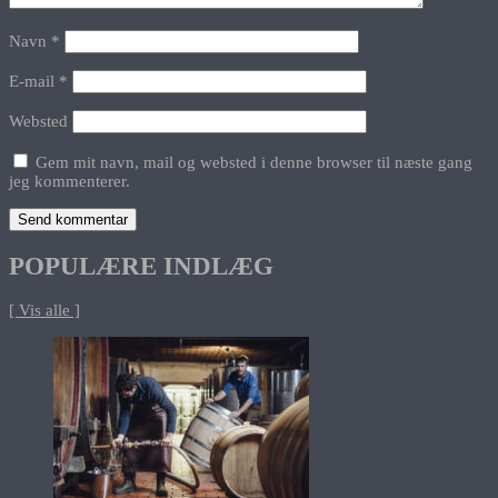
Navn
*
E-mail
*
Websted
Gem mit navn, mail og websted i denne browser til næste gang
jeg kommenterer.
POPULÆRE INDLÆG
[ Vis alle ]