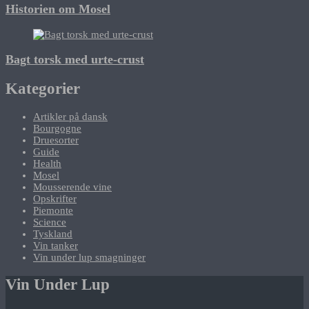
Historien om Mosel
Bagt torsk med urte-crust
Kategorier
Artikler på dansk
Bourgogne
Druesorter
Guide
Health
Mosel
Mousserende vine
Opskrifter
Piemonte
Science
Tyskland
Vin tanker
Vin under lup smagninger
Vin Under Lup