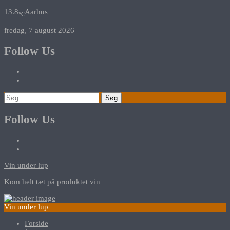
13.8
Aarhus
℃
fredag, 7 august 2026
Follow Us
Søg
efter:
Follow Us
Vin under lup
Kom helt tæt på produktet vin
Vin under lup
Forside