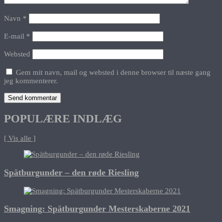
Navn
*
E-mail
*
Websted
Gem mit navn, mail og websted i denne browser til næste gang
jeg kommenterer.
POPULÆRE INDLÆG
[ Vis alle ]
Spätburgunder – den røde Riesling
Smagning: Spätburgunder Mesterskaberne 2021