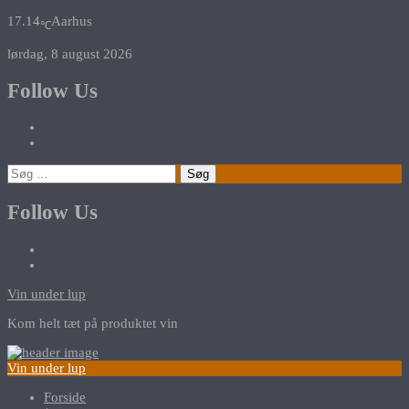
17.14
Aarhus
℃
lørdag, 8 august 2026
Follow Us
Søg
efter:
Follow Us
Vin under lup
Kom helt tæt på produktet vin
Vin under lup
Forside