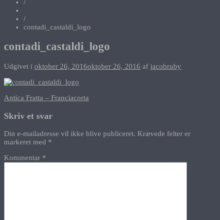
/
/
contadi_castaldi_logo
contadi_castaldi_logo
Udgivet i
oktober 26, 2016
oktober 26, 2016
af
jacobruby
Indlægsnavigation
Antica Fratta – Franciacorta
Skriv et svar
Din e-mailadresse vil ikke blive publiceret.
Krævede felter er
markeret med
*
Kommentar
*