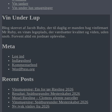
Vin tanker
Vin under lup smagninger
Vin Under Lup
Blog skrevet af Jacob Ruby, der til daglig er manden bag vinfirmaet
Mr Ruby, en vinøs legeplads, der værdsætter kvalitet og viden, uden
snob. Forvent altid en jordnær oplevelse.
Meta
Log ind
Indlægsfeed
Kommentarfeed
WordPress.org
Recent Posts
Vinsmagning: Em for tør Riesling 2026
Resultat: Spätburgunder Mesterskabet 2026
Mosel Riesling – Clottens glemte parceller
Vinsmagning: Spätburgunder Mesterskabet 2026
Ny tysk vinlov fra 2026