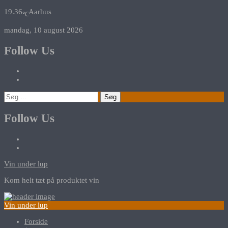
19.36
Aarhus
℃
mandag, 10 august 2026
Follow Us
Søg
efter:
Follow Us
Vin under lup
Kom helt tæt på produktet vin
Vin under lup
Forside