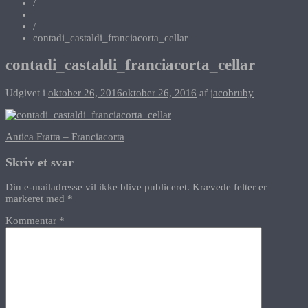
/
/
contadi_castaldi_franciacorta_cellar
contadi_castaldi_franciacorta_cellar
Udgivet i
oktober 26, 2016
oktober 26, 2016
af
jacobruby
Indlægsnavigation
Antica Fratta – Franciacorta
Skriv et svar
Din e-mailadresse vil ikke blive publiceret.
Krævede felter er
markeret med
*
Kommentar
*