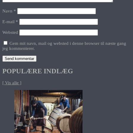
Navn
*
E-mail
*
Websted
Gem mit navn, mail og websted i denne browser til næste gang
jeg kommenterer.
POPULÆRE INDLÆG
[ Vis alle ]