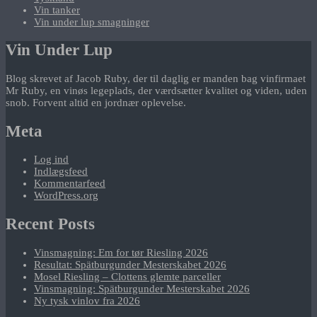
Vin tanker
Vin under lup smagninger
Vin Under Lup
Blog skrevet af Jacob Ruby, der til daglig er manden bag vinfirmaet
Mr Ruby, en vinøs legeplads, der værdsætter kvalitet og viden, uden
snob. Forvent altid en jordnær oplevelse.
Meta
Log ind
Indlægsfeed
Kommentarfeed
WordPress.org
Recent Posts
Vinsmagning: Em for tør Riesling 2026
Resultat: Spätburgunder Mesterskabet 2026
Mosel Riesling – Clottens glemte parceller
Vinsmagning: Spätburgunder Mesterskabet 2026
Ny tysk vinlov fra 2026