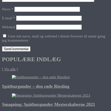
Navn
*
E-mail
*
Websted
Gem mit navn, mail og websted i denne browser til næste gang
jeg kommenterer.
POPULÆRE INDLÆG
[ Vis alle ]
Spätburgunder – den røde Riesling
Smagning: Spätburgunder Mesterskaberne 2021