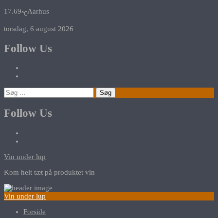
17.69
Aarhus
℃
torsdag, 6 august 2026
Follow Us
Søg
efter:
Follow Us
Vin under lup
Kom helt tæt på produktet vin
Vin under lup
Forside