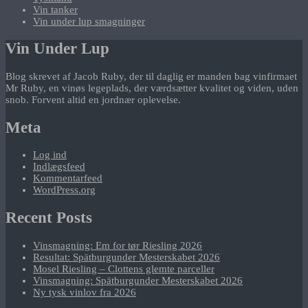
Vin tanker
Vin under lup smagninger
Vin Under Lup
Blog skrevet af Jacob Ruby, der til daglig er manden bag vinfirmaet
Mr Ruby, en vinøs legeplads, der værdsætter kvalitet og viden, uden
snob. Forvent altid en jordnær oplevelse.
Meta
Log ind
Indlægsfeed
Kommentarfeed
WordPress.org
Recent Posts
Vinsmagning: Em for tør Riesling 2026
Resultat: Spätburgunder Mesterskabet 2026
Mosel Riesling – Clottens glemte parceller
Vinsmagning: Spätburgunder Mesterskabet 2026
Ny tysk vinlov fra 2026