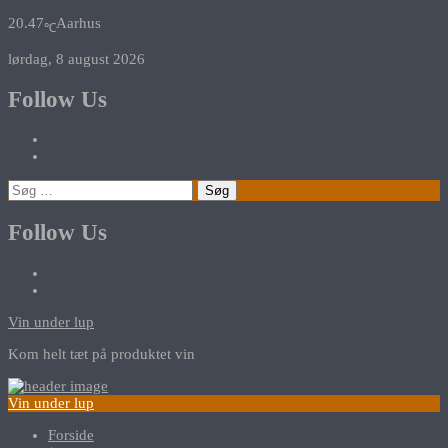
20.47
Aarhus
℃
lørdag, 8 august 2026
Follow Us
Søg
efter:
Follow Us
Vin under lup
Kom helt tæt på produktet vin
Vin under lup
Forside