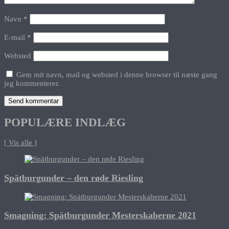
Navn
*
E-mail
*
Websted
Gem mit navn, mail og websted i denne browser til næste gang
jeg kommenterer.
POPULÆRE INDLÆG
[ Vis alle ]
Spätburgunder – den røde Riesling
Smagning: Spätburgunder Mesterskaberne 2021