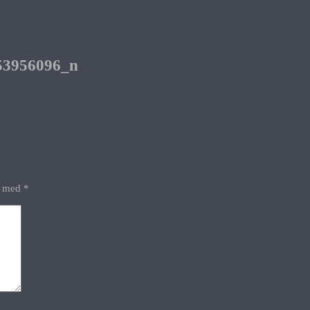
53956096_n
et med
*