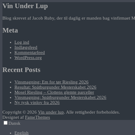
Vin Under Lup
Blog skrevet af Jacob Ruby, der til daglig er manden bag vinfirmaet M
Meta
Log ind
Indlægsfeed
Kommentarfeed
WordPress.org
Recent Posts
Vinsmagning: Em for tør Riesling 2026
Resultat: Spätburgunder Mesterskabet 2026
Mosel Riesling – Clottens glemte parceller
Vinsmagning: Spätburgunder Mesterskabet 2026
Ny tysk vinlov fra 2026
Copyright © 2026
Vin under lup
. Alle rettigheder forbeholdes.
Designet af
FameThemes
Dansk
English