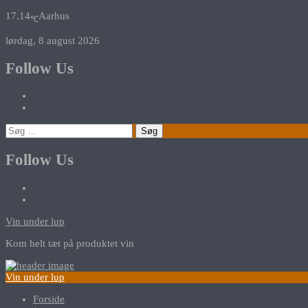
17.14
Aarhus
℃
lørdag, 8 august 2026
Follow Us
Søg
efter:
Follow Us
Vin under lup
Kom helt tæt på produktet vin
Vin under lup
Forside