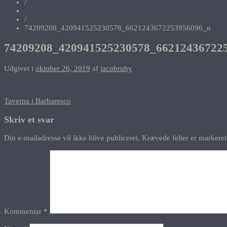
/
/
74209208_420941525230578_6621243672253956096_n
74209208_420941525230578_66212436722
Udgivet i
oktober 26, 2019
af
jacobruby
Indlægsnavigation
Taverna i Barbaresco
Skriv et svar
Din e-mailadresse vil ikke blive publiceret.
Krævede felter er marker
Kommentar
*