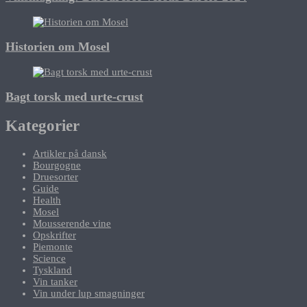
Historien om Mosel
Bagt torsk med urte-crust
Kategorier
Artikler på dansk
Bourgogne
Druesorter
Guide
Health
Mosel
Mousserende vine
Opskrifter
Piemonte
Science
Tyskland
Vin tanker
Vin under lup smagninger