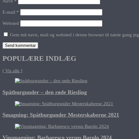
Navn
*
E-mail
*
Websted
Gem mit navn, mail og websted i denne browser til næste gang je
POPULÆRE INDLÆG
[ Vis alle ]
Spätburgunder – den røde Riesling
Smagning: Spätburgunder Mesterskaberne 2021
Vinsmagning: Barbaresco versus Barolo 2024