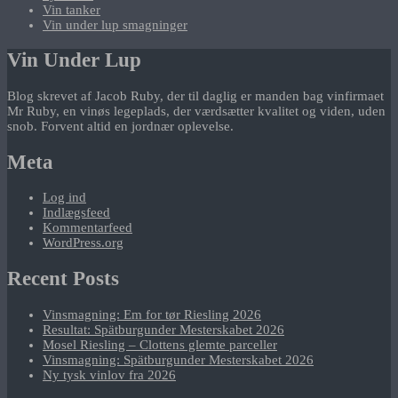
Vin tanker
Vin under lup smagninger
Vin Under Lup
Blog skrevet af Jacob Ruby, der til daglig er manden bag vinfirmaet
Mr Ruby, en vinøs legeplads, der værdsætter kvalitet og viden, uden
snob. Forvent altid en jordnær oplevelse.
Meta
Log ind
Indlægsfeed
Kommentarfeed
WordPress.org
Recent Posts
Vinsmagning: Em for tør Riesling 2026
Resultat: Spätburgunder Mesterskabet 2026
Mosel Riesling – Clottens glemte parceller
Vinsmagning: Spätburgunder Mesterskabet 2026
Ny tysk vinlov fra 2026