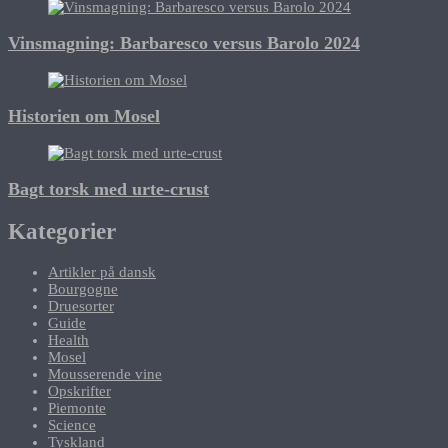
Vinsmagning: Barbaresco versus Barolo 2024
Historien om Mosel
Bagt torsk med urte-crust
Kategorier
Artikler på dansk
Bourgogne
Druesorter
Guide
Health
Mosel
Mousserende vine
Opskrifter
Piemonte
Science
Tyskland