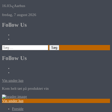
16.03
Aarhus
℃
fredag, 7 august 2026
Follow Us
Søg
efter:
Follow Us
Vin under lup
Kom helt tæt på produktet vin
Vin under lup
Forside