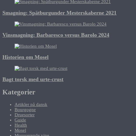
Smagning: Spätburgunder Mesterskaberne 2021
Vinsmagning: Barbaresco versus Barolo 2024
Historien om Mosel
Bagt torsk med urte-crust
Kategorier
Artikler på dansk
Bourgogne
Druesorter
Guide
Health
Mosel
Mousserende vine