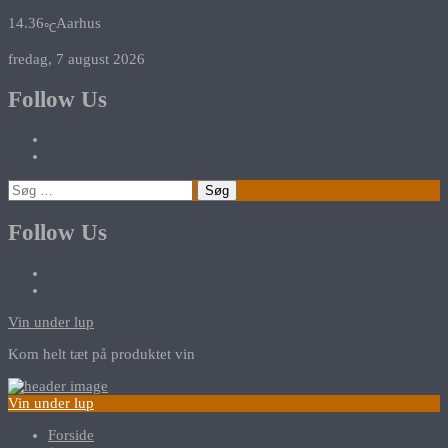
14.36
Aarhus
℃
fredag, 7 august 2026
Follow Us
Søg
efter:
Follow Us
Vin under lup
Kom helt tæt på produktet vin
Vin under lup
Forside