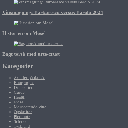
Vinsmagning: Barbaresco versus Barolo 2024
Historien om Mosel
Bagt torsk med urte-crust
Kategorier
Artikler på dansk
Bourgogne
Druesorter
Guide
Health
Mosel
Mousserende vine
Opskrifter
Piemonte
Science
Tyskland