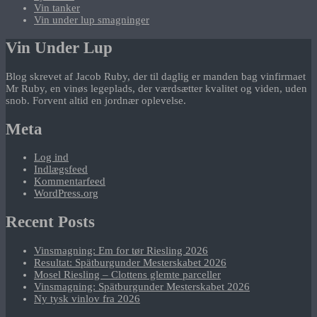
Vin tanker
Vin under lup smagninger
Vin Under Lup
Blog skrevet af Jacob Ruby, der til daglig er manden bag vinfirmaet
Mr Ruby, en vinøs legeplads, der værdsætter kvalitet og viden, uden
snob. Forvent altid en jordnær oplevelse.
Meta
Log ind
Indlægsfeed
Kommentarfeed
WordPress.org
Recent Posts
Vinsmagning: Em for tør Riesling 2026
Resultat: Spätburgunder Mesterskabet 2026
Mosel Riesling – Clottens glemte parceller
Vinsmagning: Spätburgunder Mesterskabet 2026
Ny tysk vinlov fra 2026