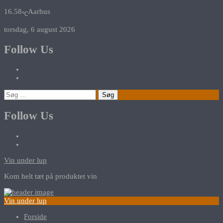
16.58
Aarhus
℃
torsdag, 6 august 2026
Follow Us
Søg
efter:
Follow Us
Vin under lup
Kom helt tæt på produktet vin
Vin under lup
Forside