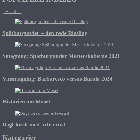
[ Vis alle ]
Spätburgunder – den røde Riesling
Smagning: Spätburgunder Mesterskaberne 2021
Vinsmagning: Barbaresco versus Barolo 2024
Historien om Mosel
Bagt torsk med urte-crust
Kategorier