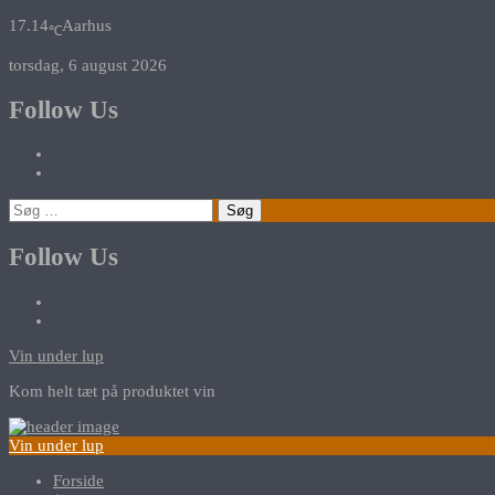
17.14
Aarhus
℃
torsdag, 6 august 2026
Follow Us
Søg
efter:
Follow Us
Vin under lup
Kom helt tæt på produktet vin
Vin under lup
Forside