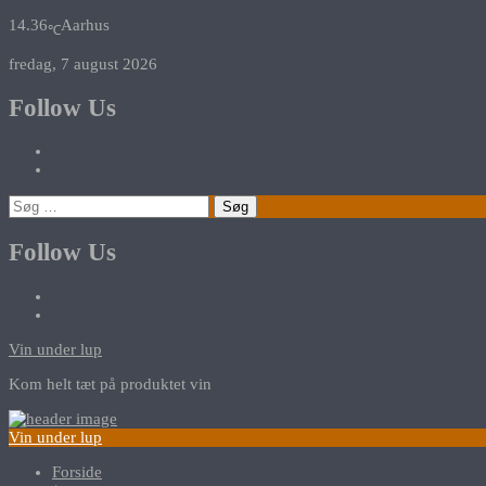
14.36
Aarhus
℃
fredag, 7 august 2026
Follow Us
Søg
efter:
Follow Us
Vin under lup
Kom helt tæt på produktet vin
Vin under lup
Forside