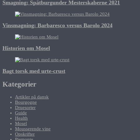
Smagning: Spätburgunder Mesterskaberne 2021
Vinsmagning: Barbaresco versus Barolo 2024
Historien om Mosel
Bagt torsk med urte-crust
Kategorier
Artikler på dansk
Bourgogne
Druesorter
Guide
Health
Mosel
Mousserende vine
Opskrifter
Piemonte