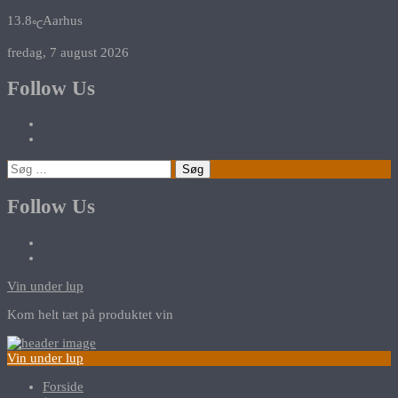
13.8
Aarhus
℃
fredag, 7 august 2026
Follow Us
Søg
efter:
Follow Us
Vin under lup
Kom helt tæt på produktet vin
Vin under lup
Forside