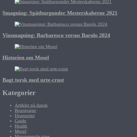
Smagning: Spätburgunder Mesterskaberne 2021
Vinsmagning: Barbaresco versus Barolo 2024
Historien om Mosel
Bagt torsk med urte-crust
Kategorier
Artikler på dansk
Bourgogne
Druesorter
Guide
Health
Mosel
Mousserende vine