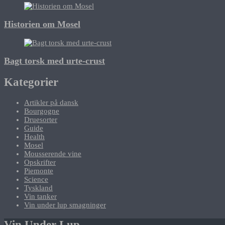
Historien om Mosel
Bagt torsk med urte-crust
Kategorier
Artikler på dansk
Bourgogne
Druesorter
Guide
Health
Mosel
Mousserende vine
Opskrifter
Piemonte
Science
Tyskland
Vin tanker
Vin under lup smagninger
Vin Under Lup