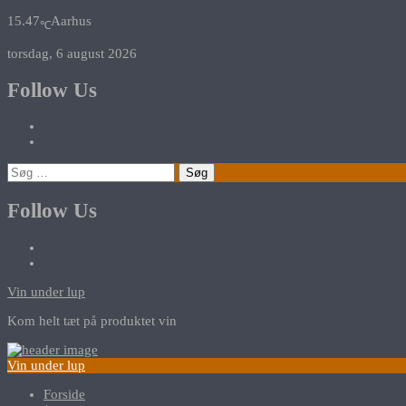
15.47
Aarhus
℃
torsdag, 6 august 2026
Follow Us
Søg
efter:
Follow Us
Vin under lup
Kom helt tæt på produktet vin
Vin under lup
Forside