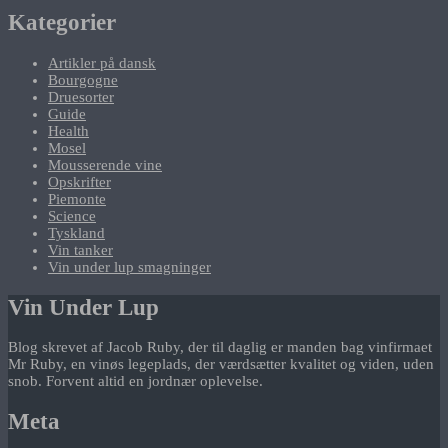
Kategorier
Artikler på dansk
Bourgogne
Druesorter
Guide
Health
Mosel
Mousserende vine
Opskrifter
Piemonte
Science
Tyskland
Vin tanker
Vin under lup smagninger
Vin Under Lup
Blog skrevet af Jacob Ruby, der til daglig er manden bag vinfirmaet
Mr Ruby, en vinøs legeplads, der værdsætter kvalitet og viden, uden
snob. Forvent altid en jordnær oplevelse.
Meta