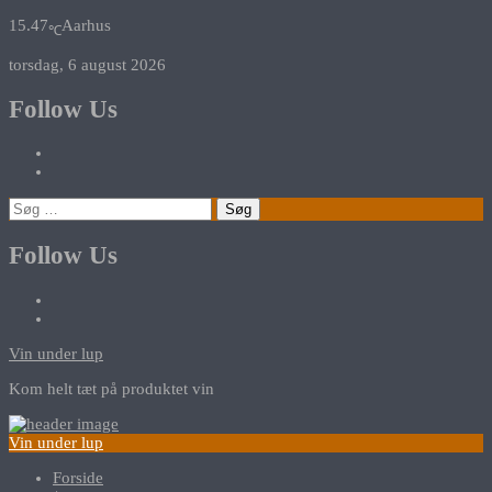
15.47
Aarhus
℃
torsdag, 6 august 2026
Follow Us
Søg
efter:
Follow Us
Vin under lup
Kom helt tæt på produktet vin
Vin under lup
Forside