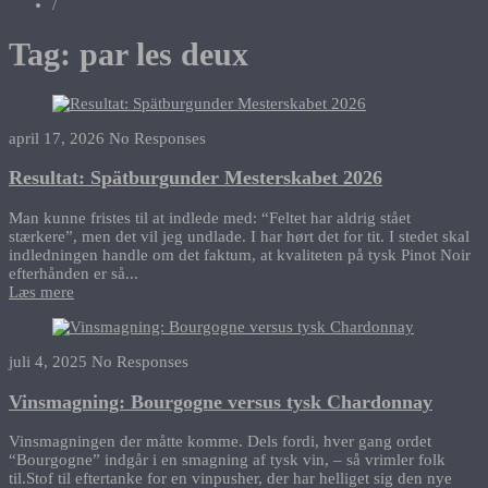
/
Tag:
par les deux
april 17, 2026
No Responses
Resultat: Spätburgunder Mesterskabet 2026
Man kunne fristes til at indlede med: “Feltet har aldrig stået
stærkere”, men det vil jeg undlade. I har hørt det for tit. I stedet skal
indledningen handle om det faktum, at kvaliteten på tysk Pinot Noir
efterhånden er så...
Læs mere
juli 4, 2025
No Responses
Vinsmagning: Bourgogne versus tysk Chardonnay
Vinsmagningen der måtte komme. Dels fordi, hver gang ordet
“Bourgogne” indgår i en smagning af tysk vin, – så vrimler folk
til.Stof til eftertanke for en vinpusher, der har helliget sig den nye