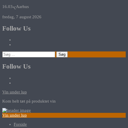
16.03
Aarhus
℃
fredag, 7 august 2026
Follow Us
Søg
efter:
Follow Us
Vin under lup
Kom helt tæt på produktet vin
Vin under lup
Forside