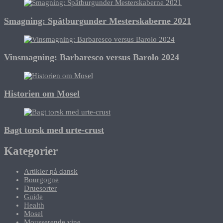
Smagning: Spätburgunder Mesterskaberne 2021
Vinsmagning: Barbaresco versus Barolo 2024
Historien om Mosel
Bagt torsk med urte-crust
Kategorier
Artikler på dansk
Bourgogne
Druesorter
Guide
Health
Mosel
Mousserende vine