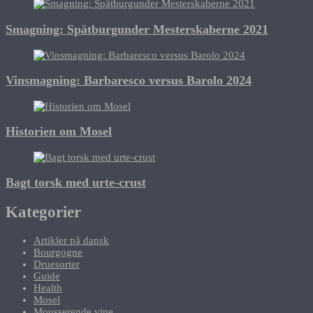
Smagning: Spätburgunder Mesterskaberne 2021
Vinsmagning: Barbaresco versus Barolo 2024
Historien om Mosel
Bagt torsk med urte-crust
Kategorier
Artikler på dansk
Bourgogne
Druesorter
Guide
Health
Mosel
Mousserende vine