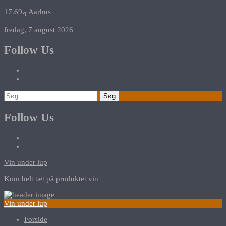
17.69
Aarhus
℃
fredag, 7 august 2026
Follow Us
Søg
efter:
Follow Us
Vin under lup
Kom helt tæt på produktet vin
Vin under lup
Forside