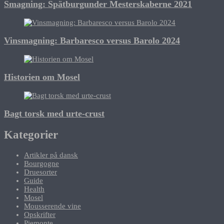
Smagning: Spätburgunder Mesterskaberne 2021
Vinsmagning: Barbaresco versus Barolo 2024
Historien om Mosel
Bagt torsk med urte-crust
Kategorier
Artikler på dansk
Bourgogne
Druesorter
Guide
Health
Mosel
Mousserende vine
Opskrifter
Piemonte