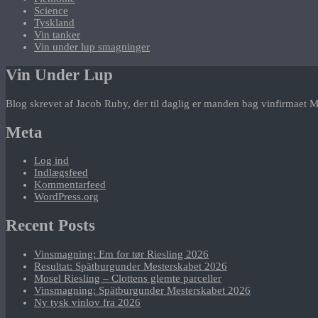
Science
Tyskland
Vin tanker
Vin under lup smagninger
Vin Under Lup
Blog skrevet af Jacob Ruby, der til daglig er manden bag vinfirmaet M
Meta
Log ind
Indlægsfeed
Kommentarfeed
WordPress.org
Recent Posts
Vinsmagning: Em for tør Riesling 2026
Resultat: Spätburgunder Mesterskabet 2026
Mosel Riesling – Clottens glemte parceller
Vinsmagning: Spätburgunder Mesterskabet 2026
Ny tysk vinlov fra 2026