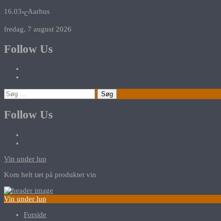
16.03
Aarhus
℃
fredag, 7 august 2026
Follow Us
Søg
efter:
Follow Us
Vin under lup
Kom helt tæt på produktet vin
Vin under lup
Forside