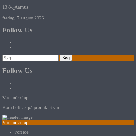
13.8
Aarhus
℃
fredag, 7 august 2026
Follow Us
Søg
efter:
Follow Us
Vin under lup
Kom helt tæt på produktet vin
Vin under lup
Forside