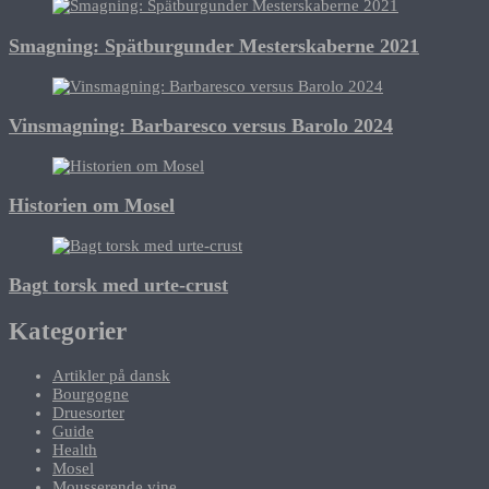
Smagning: Spätburgunder Mesterskaberne 2021
Vinsmagning: Barbaresco versus Barolo 2024
Historien om Mosel
Bagt torsk med urte-crust
Kategorier
Artikler på dansk
Bourgogne
Druesorter
Guide
Health
Mosel
Mousserende vine