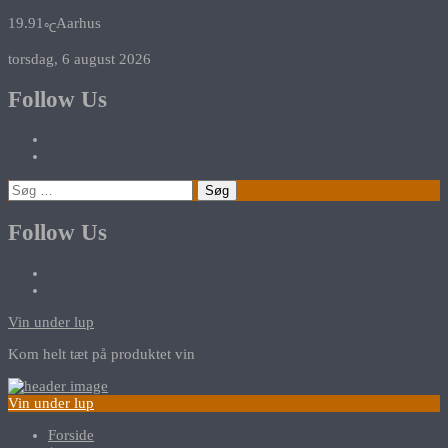
19.91
Aarhus
℃
torsdag, 6 august 2026
Follow Us
Søg
efter:
Follow Us
Vin under lup
Kom helt tæt på produktet vin
Vin under lup
Forside