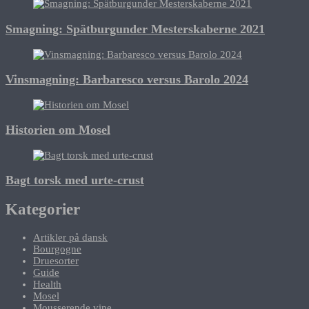
Smagning: Spätburgunder Mesterskaberne 2021
Vinsmagning: Barbaresco versus Barolo 2024
Historien om Mosel
Bagt torsk med urte-crust
Kategorier
Artikler på dansk
Bourgogne
Druesorter
Guide
Health
Mosel
Mousserende vine