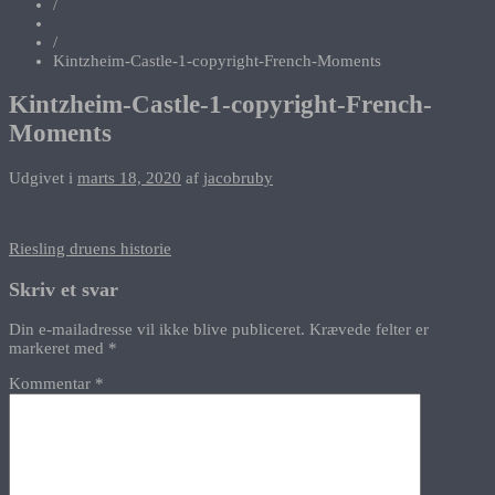
/
/
Kintzheim-Castle-1-copyright-French-Moments
Kintzheim-Castle-1-copyright-French-
Moments
Udgivet i
marts 18, 2020
af
jacobruby
Indlægsnavigation
Riesling druens historie
Skriv et svar
Din e-mailadresse vil ikke blive publiceret.
Krævede felter er
markeret med
*
Kommentar
*