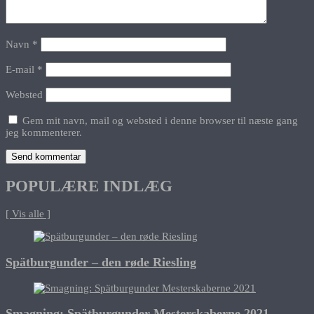
Navn
*
E-mail
*
Websted
Gem mit navn, mail og websted i denne browser til næste gang
jeg kommenterer.
POPULÆRE INDLÆG
[ Vis alle ]
Spätburgunder – den røde Riesling
Smagning: Spätburgunder Mesterskaberne 2021