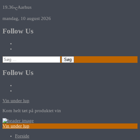
19.36
Aarhus
℃
mandag, 10 august 2026
Follow Us
Søg
efter:
Follow Us
Vin under lup
Kom helt tæt på produktet vin
Vin under lup
Forside