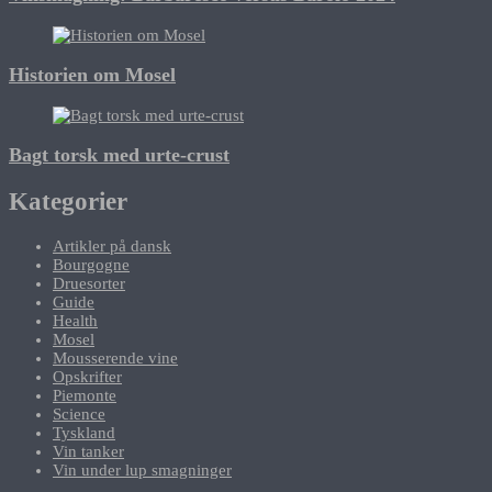
Historien om Mosel
Bagt torsk med urte-crust
Kategorier
Artikler på dansk
Bourgogne
Druesorter
Guide
Health
Mosel
Mousserende vine
Opskrifter
Piemonte
Science
Tyskland
Vin tanker
Vin under lup smagninger