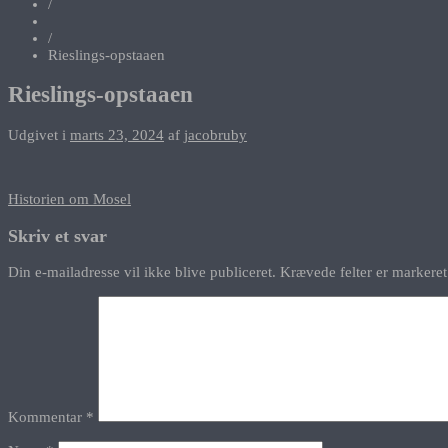
/
/
Rieslings-opstaaen
Rieslings-opstaaen
Udgivet i
marts 23, 2024
af
jacobruby
Indlægsnavigation
Historien om Mosel
Skriv et svar
Din e-mailadresse vil ikke blive publiceret.
Krævede felter er marker
Kommentar
*