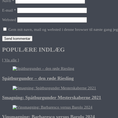
Navn
*
E-mail
*
Websted
Gem mit navn, mail og websted i denne browser til næste gang je
POPULÆRE INDLÆG
[ Vis alle ]
Spätburgunder – den røde Riesling
Smagning: Spätburgunder Mesterskaberne 2021
Vinsmagning: Barbaresco versus Barolo 2024