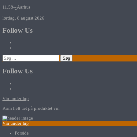
11.58
Aarhus
℃
lørdag, 8 august 2026
Follow Us
Søg
efter:
Follow Us
Vin under lup
Kom helt tæt på produktet vin
Vin under lup
Forside