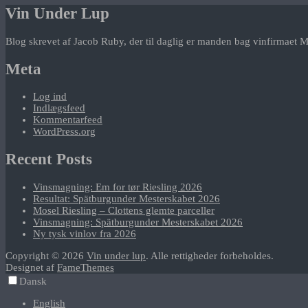
Vin Under Lup
Blog skrevet af Jacob Ruby, der til daglig er manden bag vinfirmaet M
Meta
Log ind
Indlægsfeed
Kommentarfeed
WordPress.org
Recent Posts
Vinsmagning: Em for tør Riesling 2026
Resultat: Spätburgunder Mesterskabet 2026
Mosel Riesling – Clottens glemte parceller
Vinsmagning: Spätburgunder Mesterskabet 2026
Ny tysk vinlov fra 2026
Copyright © 2026
Vin under lup
. Alle rettigheder forbeholdes.
Designet af
FameThemes
Dansk
English