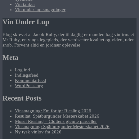
Vin tanker
Vin under lup smagninger
Vin Under Lup
Blog skrevet af Jacob Ruby, der til daglig er manden bag vinfirmaet
Mr Ruby, en vinøs legeplads, der værdsætter kvalitet og viden, uden
snob. Forvent altid en jordnær oplevelse.
Meta
Log ind
Indlægsfeed
Kommentarfeed
WordPress.org
Recent Posts
Vinsmagning: Em for tør Riesling 2026
Resultat: Spätburgunder Mesterskabet 2026
Mosel Riesling – Clottens glemte parceller
Vinsmagning: Spätburgunder Mesterskabet 2026
Ny tysk vinlov fra 2026