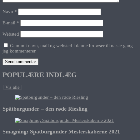
Navn
*
E-mail
*
Websted
Gem mit navn, mail og websted i denne browser til næste gang
jeg kommenterer.
POPULÆRE INDLÆG
[ Vis alle ]
Spätburgunder – den røde Riesling
Smagning: Spätburgunder Mesterskaberne 2021