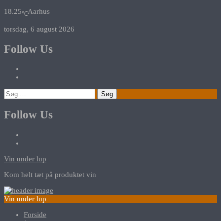
18.25
Aarhus
℃
torsdag, 6 august 2026
Follow Us
Søg
efter:
Follow Us
Vin under lup
Kom helt tæt på produktet vin
Vin under lup
Forside