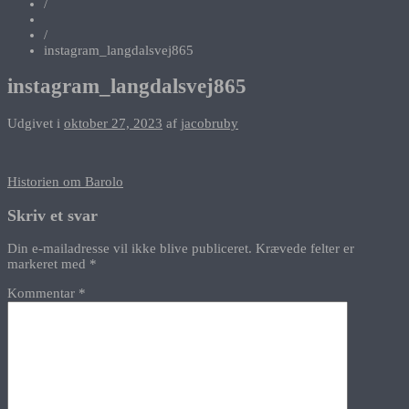
/
/
instagram_langdalsvej865
instagram_langdalsvej865
Udgivet i
oktober 27, 2023
af
jacobruby
Indlægsnavigation
Historien om Barolo
Skriv et svar
Din e-mailadresse vil ikke blive publiceret.
Krævede felter er
markeret med
*
Kommentar
*